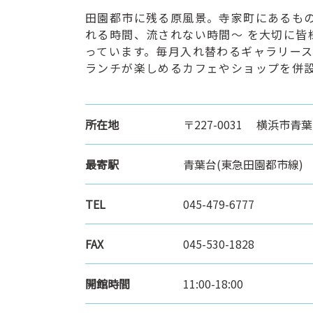
ン
田園都市に残る原風景。寺家町にあるものづく
ク
れる時間、流されない時間～ を大切に皆
へ
っています。毎月入れ替わるギャラリー
ス
ランチが楽しめるカフェやショップを併
キ
ッ
プ
所在地
〒227-0031 横浜市青葉
記
事
最寄駅
青葉台(東急田園都市線)
本
体
へ
TEL
045-479-6777
ス
キ
FAX
045-530-1828
ッ
プ
開館時間
11:00-18:00