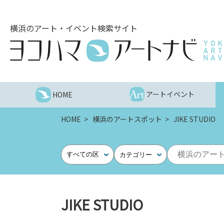
こ
の
横浜のアート・イベント検索サイト
ペ
ー
ジ
を
そ
の
アートイベント
HOME
ま
ま
HOME
横浜のアートスポット
JIKE STUDIO
読
む
他
すべての区
カテゴリー
ペ
ー
ジ
へ
JIKE STUDIO
の
リ