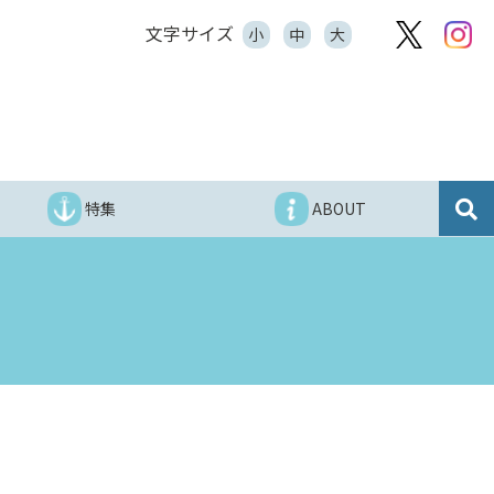
文字サイズ
小
中
大
特集
ABOUT