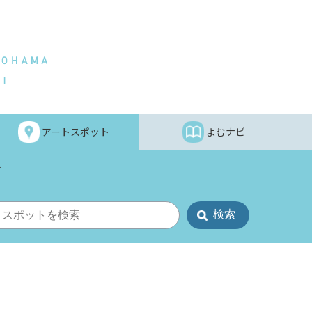
アートスポット
よむナビ
手