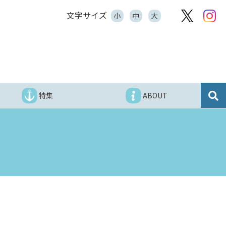
文字サイズ
小
中
大
特集
ABOUT