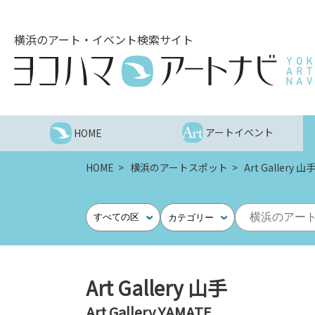
こ
の
横浜のアート・イベント検索サイト
ペ
ー
ジ
を
そ
の
アートイベント
HOME
ま
ま
HOME
横浜のアートスポット
Art Gallery 山
読
む
他
すべての区
カテゴリー
ペ
ー
ジ
へ
Art Gallery 山手
の
Art Gallery YAMATE
リ