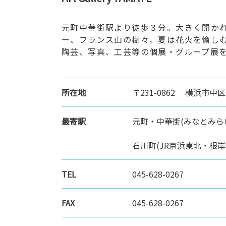
ン
ク
元町中華街駅より徒歩３分。大きく開か
へ
ー、フランス山の樹々。夏は花火を愉し
ス
陶芸、写真、工芸等の個展・グループ展
キ
ッ
プ
所在地
〒231-0862 横浜市中
記
事
本
最寄駅
元町・中華街(みなとみら
体
へ
石川町(JR京浜東北・根岸
ス
キ
TEL
045-628-0267
ッ
プ
FAX
045-628-0267