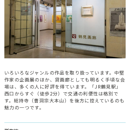
ン
ク
へ
ス
キ
ッ
プ
記
事
本
いろいろなジャンルの作品を取り扱っています。中堅
体
作家の企画展のほか、貸画廊としても明るく手頃な会
へ
場は、多くの人に好評を得ています。「JR鶴見駅」
ス
西口からすぐ（徒歩2分）で交通の利便性は格別で
キ
す。総持寺（曹洞宗大本山）を後方に控えているのも
ッ
魅力の一つです。
プ