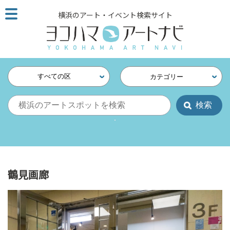
こ
横浜のアート・イベント検索サイト
の
ペ
ー
ジ
を
すべての区
カテゴリー
そ
の
ま
ま
読
む
他
ペ
鶴見画廊
ー
ジ
へ
の
リ