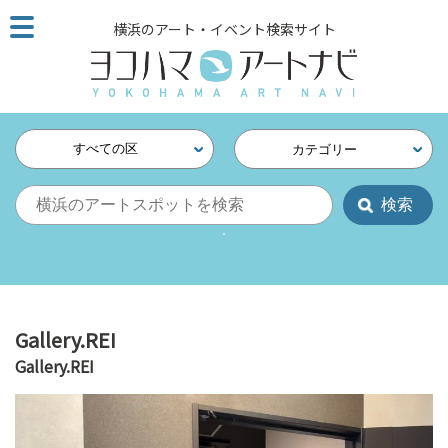
こ
横浜のアート・イベント検索サイト
の
ペ
ー
ジ
を
すべての区
カテゴリー
そ
の
ま
ま
読
む
他
ペ
Gallery.REI
ー
Gallery.REI
ジ
へ
の
リ