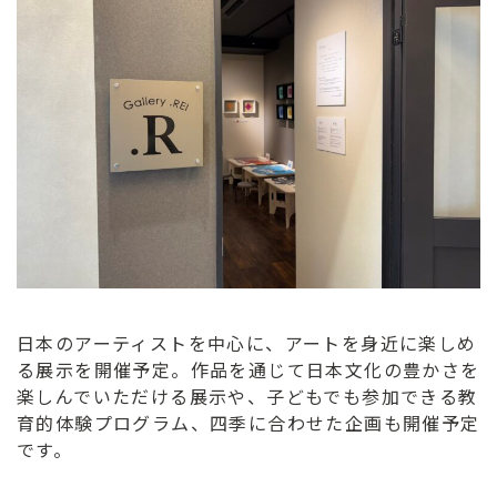
ン
ク
へ
ス
キ
ッ
プ
記
事
本
体
へ
ス
日本のアーティストを中心に、アートを身近に楽しめ
キ
る展示を開催予定。 ​作品を通じて日本文化の豊かさを
ッ
楽しんでいただける展示や、子どもでも参加できる教
プ
育的体験プログラム、四季に合わせた企画も開催予定
です。