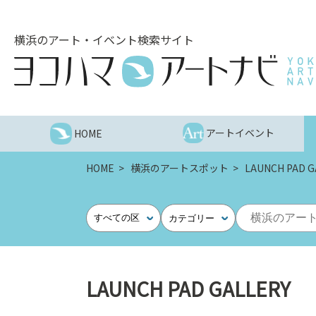
こ
の
横浜のアート・イベント検索サイト
ペ
ー
ジ
を
そ
の
アートイベント
HOME
ま
ま
HOME
横浜のアートスポット
LAUNCH PAD G
読
む
他
すべての区
カテゴリー
ペ
ー
ジ
へ
LAUNCH PAD GALLERY
の
リ