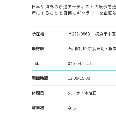
ン
日本や海外の新進アーティストの展示を
ク
市にすることを目標にギャラリーを企画
へ
ス
キ
所在地
〒231-0868 横浜市中区石
ッ
プ
最寄駅
石川町(JR 京浜東北・根岸
記
事
本
TEL
045-641-1511
体
へ
開館時間
13:00-19:00
ス
キ
ッ
休館日
火・水・木曜日
プ
駐車場
なし