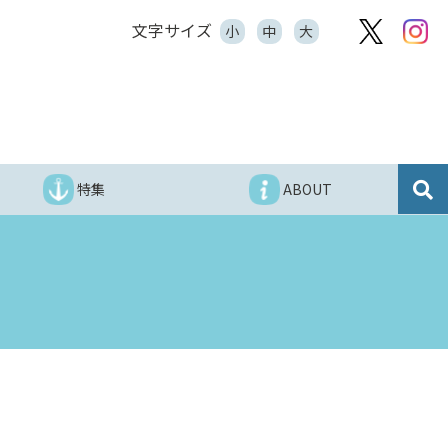
文字サイズ
小
中
大
特集
ABOUT