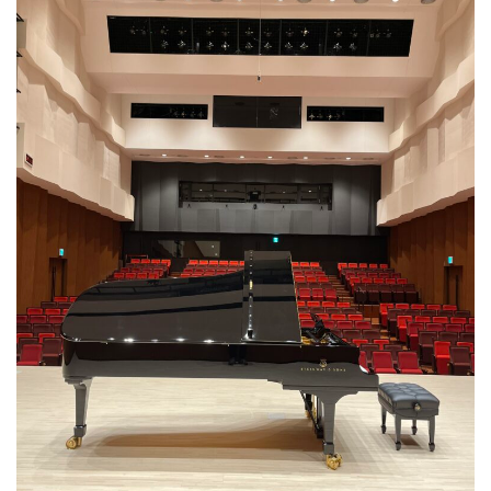
ン
ク
へ
ス
キ
ッ
プ
記
事
本
体
へ
ス
キ
ッ
プ