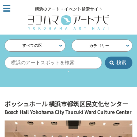
こ
横浜のアート・イベント検索サイト
の
ペ
ー
ジ
を
すべての区
カテゴリー
そ
の
ま
ま
読
む
他
ペ
ボッシュホール 横浜市都筑区民文化センター
ー
Bosch Hall Yokohama City Tsuzuki Ward Culture Center
ジ
へ
の
リ