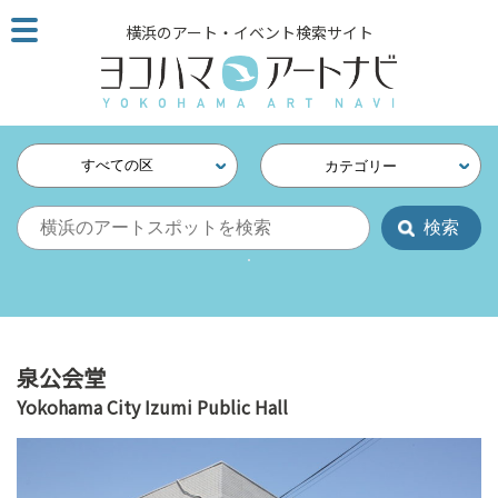
こ
横浜のアート・イベント検索サイト
の
ペ
ー
ジ
を
すべての区
カテゴリー
そ
の
ま
ま
読
む
他
ペ
泉公会堂
ー
Yokohama City Izumi Public Hall
ジ
へ
の
リ