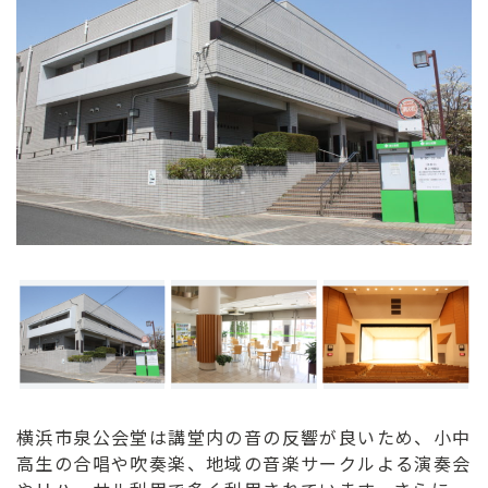
ン
ク
へ
ス
キ
ッ
プ
記
事
本
体
へ
ス
キ
ッ
プ
横浜市泉公会堂は講堂内の音の反響が良いため、小中
高生の合唱や吹奏楽、地域の音楽サークルよる演奏会