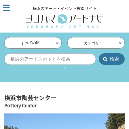
こ
横浜のアート・イベント検索サイト
の
ペ
ー
ジ
を
すべての区
カテゴリー
そ
の
ま
ま
読
む
他
ペ
横浜市陶芸センター
ー
Pottery Center
ジ
へ
の
リ