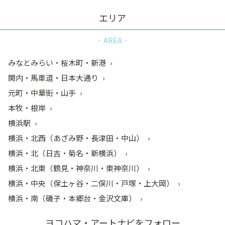
エリア
AREA
みなとみらい・桜木町・新港
関内・馬車道・日本大通り
元町・中華街・山手
本牧・根岸
横浜駅
横浜・北西（あざみ野・長津田・中山）
横浜・北（日吉・菊名・新横浜）
横浜・北東（鶴見・神奈川・東神奈川）
横浜・中央（保土ヶ谷・二俣川・戸塚・上大岡）
横浜・南（磯子・本郷台・金沢文庫）
ヨコハマ・アートナビをフォロー