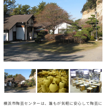
ン
ク
へ
ス
キ
ッ
プ
記
事
本
体
へ
ス
キ
ッ
プ
横浜市陶芸センターは、誰もが気軽に安心して陶芸に