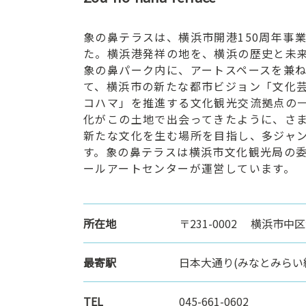
ン
ク
象の鼻テラスは、横浜市開港150周年事業
へ
た。横浜港発祥の地を、横浜の歴史と未
ス
象の鼻パーク内に、アートスペースを兼
キ
て、横浜市の新たな都市ビジョン「文化
ッ
コハマ」を推進する文化観光交流拠点の
プ
化がこの土地で出会ってきたように、さ
記
新たな文化を生む場所を目指し、多ジャ
事
す。象の鼻テラスは横浜市文化観光局の
本
ールアートセンターが運営しています。
体
へ
ス
所在地
〒231-0002 横浜市
キ
ッ
プ
最寄駅
日本大通り(みなとみらい
TEL
045-661-0602