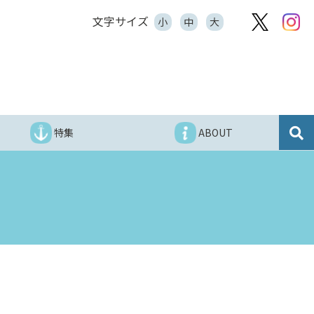
文字サイズ
小
中
大
特集
ABOUT