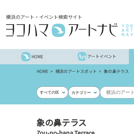
こ
の
横浜のアート・イベント検索サイト
ペ
ー
ジ
を
そ
の
アートイベント
HOME
ま
ま
HOME
横浜のアートスポット
象の鼻テラス
読
む
他
すべての区
カテゴリー
ペ
ー
ジ
へ
象の鼻テラス
の
Zou-no-hana Terrace
リ