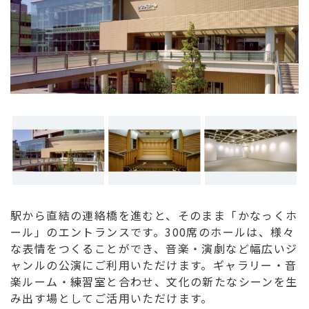
ン
ク
へ
ス
キ
ッ
プ
記
事
本
体
へ
ス
駅から直結の連絡橋を進むと、そのまま「かなっくホ
キ
ール」のエントランスです。300席のホールは、様々
ッ
な表情をつくることができ、音楽・演劇など幅広いジ
プ
ャンルの公演にご利用いただけます。ギャラリー・音
楽ルーム・練習室と合わせ、文化の新たなシーンを生
み出す場としてご活用いただけます。