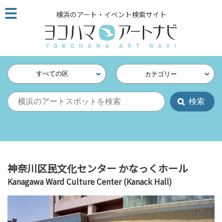
こ
横浜のアート・イベント検索サイト
の
ペ
ー
ジ
を
すべての区
カテゴリー
そ
の
ま
ま
読
む
他
ペ
神奈川区民文化センター かなっくホール
ー
Kanagawa Ward Culture Center (Kanack Hall)
ジ
へ
の
リ