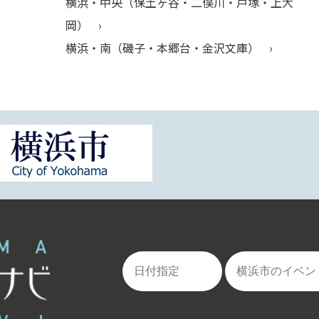
横浜・中央（保土ヶ谷・二俣川・戸塚・上大
岡）
横浜・南（磯子・本郷台・金沢文庫）