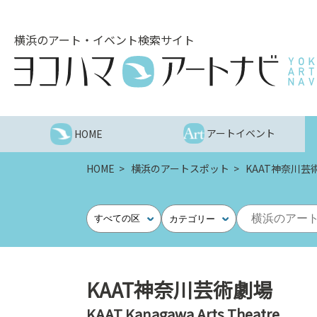
こ
の
横浜のアート・イベント検索サイト
ペ
ー
ジ
を
そ
の
アートイベント
HOME
ま
ま
HOME
横浜のアートスポット
KAAT神奈川芸
読
む
他
すべての区
カテゴリー
ペ
ー
ジ
へ
KAAT神奈川芸術劇場
の
KAAT Kanagawa Arts Theatre
リ