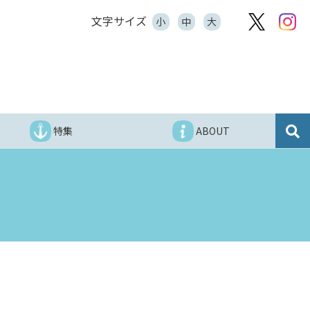
文字サイズ
小
中
大
特集
ABOUT