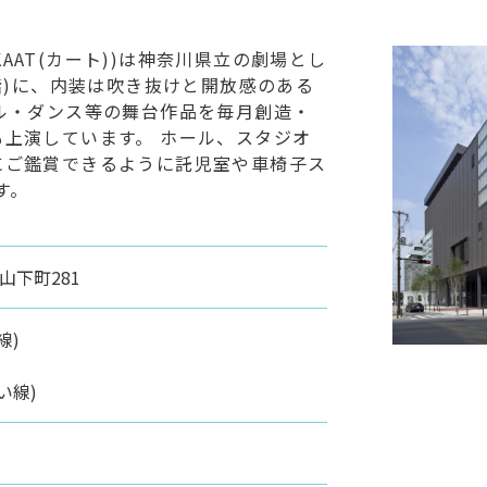
:KAAT(カート))は神奈川県立の劇場とし
階)に、内装は吹き抜けと開放感のある
ル・ダンス等の舞台作品を毎月創造・
上演しています。 ホール、スタジオ
にご鑑賞できるように託児室や車椅子ス
す。
山下町281
線)
い線)