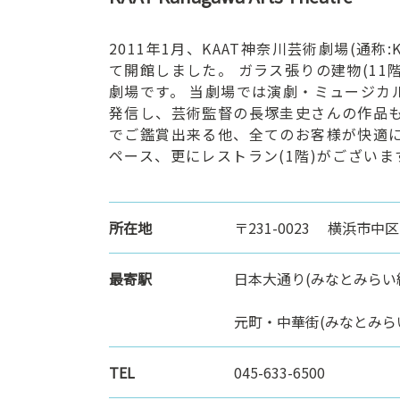
ン
ク
2011年1月、KAAT神奈川芸術劇場(通称
へ
て開館しました。 ガラス張りの建物(11
ス
劇場です。 当劇場では演劇・ミュージカ
キ
発信し、芸術監督の長塚圭史さんの作品も
ッ
でご鑑賞出来る他、全てのお客様が快適
プ
ペース、更にレストラン(1階)がございま
記
事
本
所在地
〒231-0023 横浜市中区
体
へ
ス
最寄駅
日本大通り(みなとみらい
キ
ッ
元町・中華街(みなとみら
プ
TEL
045-633-6500