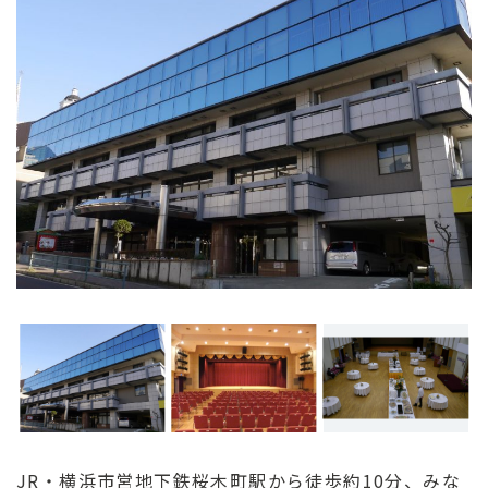
ン
ク
へ
ス
キ
ッ
プ
記
事
本
体
へ
ス
キ
ッ
プ
JR・横浜市営地下鉄桜木町駅から徒歩約10分、みな