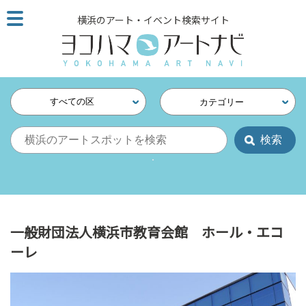
こ
横浜のアート・イベント検索サイト
の
ペ
ー
ジ
を
すべての区
カテゴリー
そ
の
ま
ま
読
む
他
ペ
一般財団法人横浜市教育会館 ホール・エコ
ー
ーレ
ジ
へ
の
リ