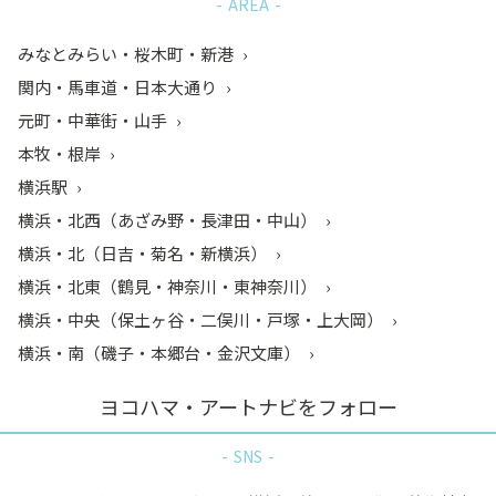
AREA
みなとみらい・桜木町・新港
関内・馬車道・日本大通り
元町・中華街・山手
本牧・根岸
横浜駅
横浜・北西（あざみ野・長津田・中山）
横浜・北（日吉・菊名・新横浜）
横浜・北東（鶴見・神奈川・東神奈川）
横浜・中央（保土ヶ谷・二俣川・戸塚・上大岡）
横浜・南（磯子・本郷台・金沢文庫）
ヨコハマ・アートナビをフォロー
SNS