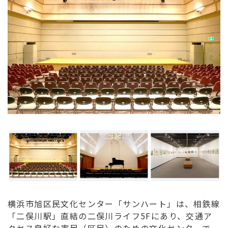
ン
ク
へ
ス
キ
ッ
プ
記
事
本
体
へ
ス
キ
ッ
プ
横浜市旭区民文化センター「サンハート」は、相鉄線
「二俣川駅」直結の二俣川ライフ5Fにあり、交通ア
クセス良好な市民（区民）のための文化センターで