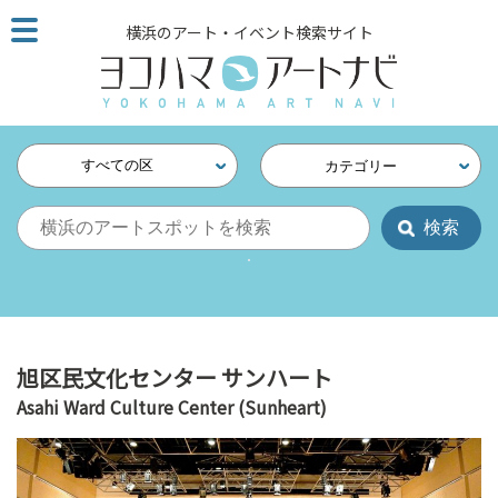
こ
横浜のアート・イベント検索サイト
の
ペ
ー
ジ
を
すべての区
カテゴリー
そ
の
ま
ま
読
む
他
ペ
旭区民文化センター サンハート
ー
Asahi Ward Culture Center (Sunheart)
ジ
へ
の
リ