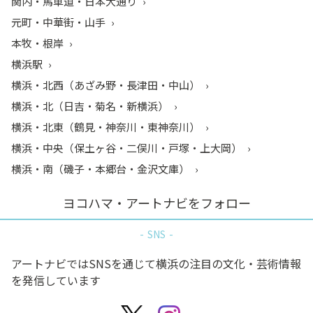
関内・馬車道・日本大通り
元町・中華街・山手
本牧・根岸
横浜駅
横浜・北西（あざみ野・長津田・中山）
横浜・北（日吉・菊名・新横浜）
横浜・北東（鶴見・神奈川・東神奈川）
横浜・中央（保土ヶ谷・二俣川・戸塚・上大岡）
横浜・南（磯子・本郷台・金沢文庫）
ヨコハマ・アートナビをフォロー
SNS
アートナビではSNSを通じて横浜の注目の文化・芸術情報
を発信しています