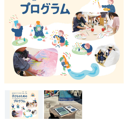
ン
ク
へ
ス
キ
ッ
プ
記
事
本
体
へ
ス
キ
ッ
プ