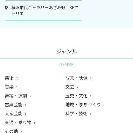
横浜市民ギャラリーあざみ野 3Fア
トリエ
ジャンル
GENRE
美術
写真・映像
音楽
文芸
舞踊・演劇
歴史・文化
古典芸能
地域・まちづくり
大衆芸能
科学・技術
交通・乗り物
その他