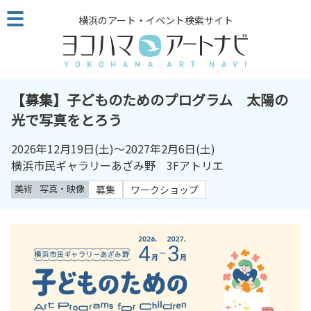
こ
横浜のアート・イベント検索サイト
の
ペ
ー
ジ
を
【募集】子どものためのプログラム 太陽の
そ
光で写真をとろう
の
ま
2026年12月19日
(土)～
2027年2月6日
(土)
ま
横浜市民ギャラリーあざみ野 3Fアトリエ
読
美術
写真・映像
募集
ワークショップ
む
他
ペ
ー
ジ
へ
の
リ