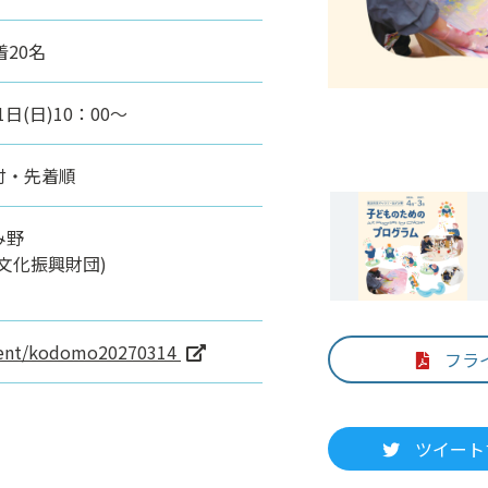
20名
日(日)10：00～
付・先着順
み野
文化振興財団)
event/kodomo20270314
フラ
ツイート