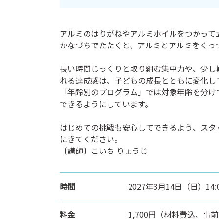
ン
ク
アルミのはりがねやアルミホイルをつかって
へ
かなづちでたたくと、アルミとアルミをくっ
ス
キ
長い時間じっくりと取り組む集中力や、少し
ッ
れる達成感は、子どもの成長とともに変化し
プ
「年齢別のプログラム」では対象年齢を分け
記
できるようにしています。
事
本
はじめての挑戦も安心してできるよう、スタ
体
にきてください。
へ
〔講師〕こいち りょうじ
ス
キ
ッ
プ
時間
2027年3月14日（日）14:0
料金
1,700円（材料費込、事