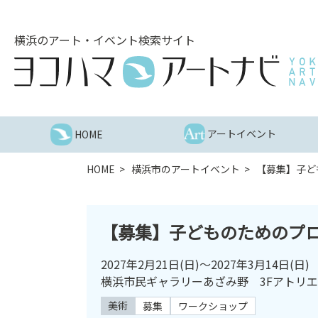
こ
の
横浜のアート・イベント検索サイト
ペ
ー
ジ
を
そ
の
アートイベント
HOME
ま
ま
HOME
横浜市のアートイベント
【募集】子ど
読
む
他
【募集】子どものためのプ
ペ
ー
2027年2月21日
(日)～
2027年3月14日
(日)
ジ
横浜市民ギャラリーあざみ野 3Fアトリエ
へ
の
美術
募集
ワークショップ
リ