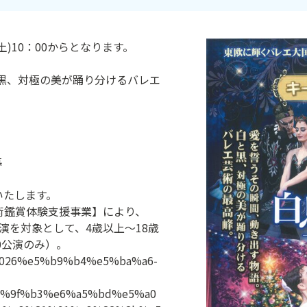
)10：00からとなります。
黒、対極の美が踊り分けるバレエ
幕
いたします。
術鑑賞体験支援事業】により、
公演を対象として、4歳以上～18歳
0公演のみ）。
t/2026%e5%b9%b4%e5%ba%a6-
%9f%b3%e6%a5%bd%e5%a0