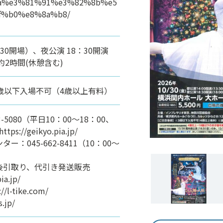
a%e3%81%91%e3%82%8b%e5
%b0%e8%8a%b8/
：30開場）、夜公演 18：30開演
約2時間(休憩含む)
3歳以下入場不可（4歳以上有料）
-5080（平⽇10：00〜18：00、
://geikyo.pia.jp/
：045-662-8411（10：00～
引取り、代引き発送販売
a.jp/
-tike.com/
.jp/