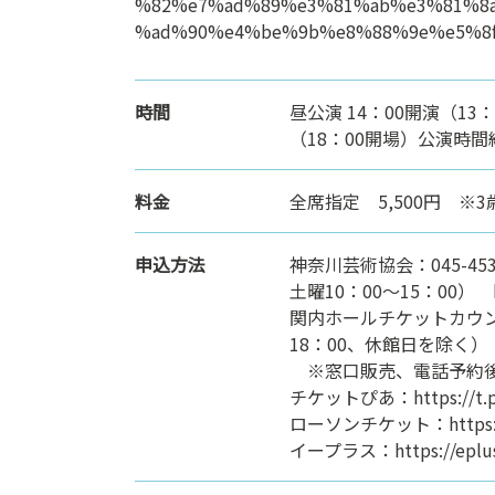
%82%e7%ad%89%e3%81%ab%e3%81%8
%ad%90%e4%be%9b%e8%88%9e%e5%8f
時間
昼公演 14：00開演（13
（18：00開場）公演時間
料金
全席指定 5,500円 ※
申込方法
神奈川芸術協会：045-453
⼟曜10：00〜15：00） https
関内ホールチケットカウンター
18：00、休館日を除く）
※窓口販売、電話予約後
チケットぴあ：https://t.pi
ローソンチケット：https://l
イープラス：https://eplus