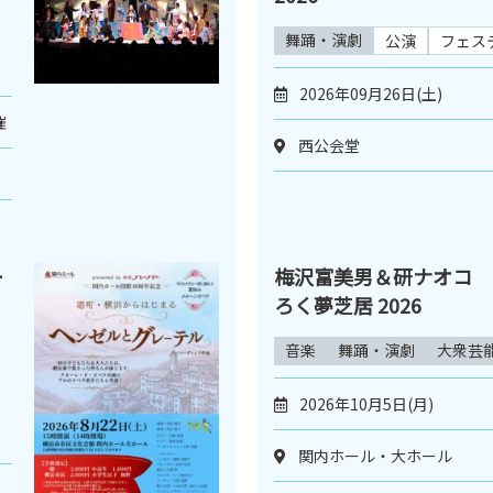
舞踊・演劇
公演
フェス
2026年09月26日(土)
催
西公会堂
ー
梅沢富美男＆研ナオコ 
に
ろく夢芝居 2026
音楽
舞踊・演劇
大衆芸
2026年10月5日(月)
関内ホール・大ホール