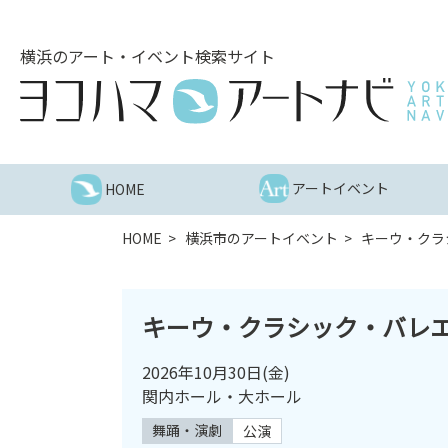
こ
の
横浜のアート・イベント検索サイト
ペ
ー
ジ
を
そ
の
アートイベント
HOME
ま
ま
HOME
横浜市のアートイベント
キーウ・クラ
読
む
他
キーウ・クラシック・バレ
ペ
ー
2026年10月30日
(金)
ジ
関内ホール・大ホール
へ
の
舞踊・演劇
公演
リ