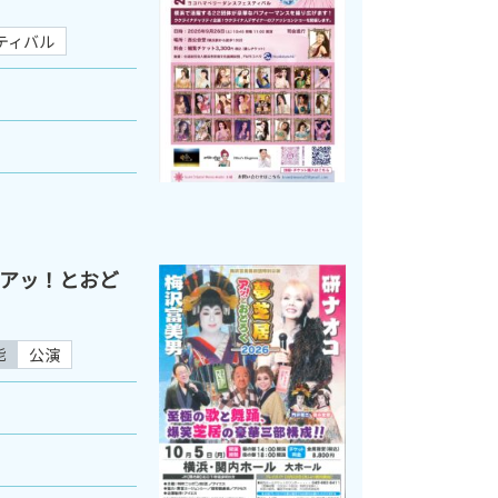
ティバル
アッ！とおど
能
公演