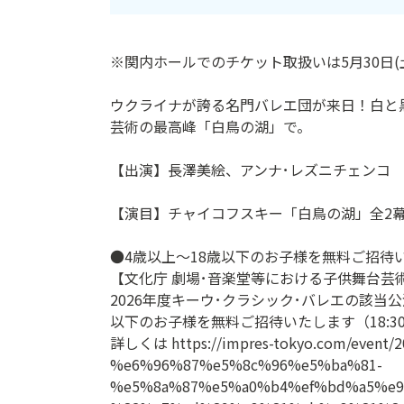
ン
ク
※関内ホールでのチケット取扱いは5月30日(土
へ
ス
ウクライナが誇る名門バレエ団が来日！白と
キ
芸術の最高峰「白鳥の湖」で。
ッ
プ
【出演】長澤美絵、アンナ･レズニチェンコ
記
事
【演目】チャイコフスキー「白鳥の湖」全2
本
体
●4歳以上～18歳以下のお子様を無料ご招待
へ
【文化庁 劇場･音楽堂等における子供舞台芸
ス
2026年度キーウ･クラシック･バレエの該当
キ
以下のお子様を無料ご招待いたします（18:3
ッ
詳しくは https://impres-tokyo.com/even
プ
%e6%96%87%e5%8c%96%e5%ba%81-
%e5%8a%87%e5%a0%b4%ef%bd%a5%e9