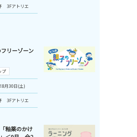
 3Fアトリエ
のフリーゾーン
ップ
年8月30日(土)
 3Fアトリエ
「釉薬のかけ
」＜9月、全2