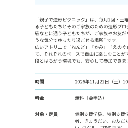
ン
ク
「親子で造形ピクニック」は、毎月1回・土
へ
る子どもたちとそのご家族のための造形プロ
ス
級などに通う子どもたちが、ご家族やお友だち
キ
うな気分でゆったり過ごせる場所” です。
ッ
広いアトリエで「ねんど」「かみ」「えのぐ
プ
て、それぞれのペースで自由に楽しむことが
記
段とはちがう環境でも、安心して参加できま
事
本
体
へ
時間
2026年11月21日（土）10
ス
キ
料金
無料（要申込）
ッ
プ
対象・定員
個別支援学級、特別支援
者、きょうだい、お友だち
い（1グループ5名まで）