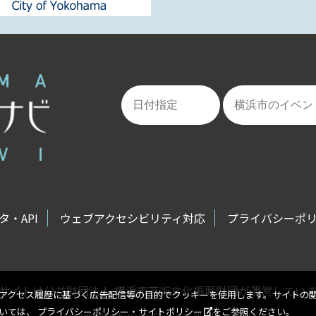
・API
ウェブアクセシビリティ対応
プライバシーポ
サイトは公益財団法人 横浜市芸術文化振興財団が運営してい
アクセス履歴に基づく広告配信等の目的でクッキーを使用します。サイトの
ついては、
プライバシーポリシー・サイトポリシー
をご参照ください。
Copyright ©Yokohama Arts Foundation.All rights reserved.