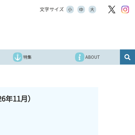
文字サイズ
小
中
大
特集
ABOUT
6年11月）