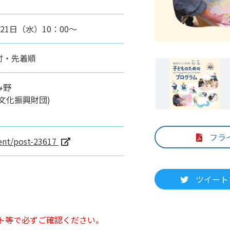
月21日（水）10：00～
付・先着順
み野
文化振興財団)
フラ
vent/post-23617
ツイート
ト等で必ずご確認ください。