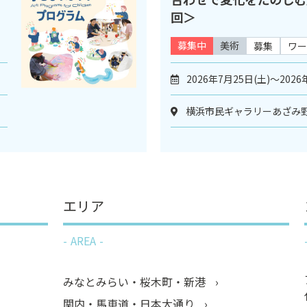
回＞
募集中
美術
募集
ワー
2026年7月25日(土)～2026
横浜市民ギャラリーあざみ野
エリア
AREA
みなとみらい・桜木町・新港
関内・馬車道・日本大通り