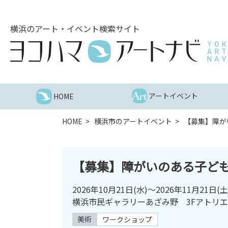
こ
の
横浜のアート・イベント検索サイト
ペ
ー
ジ
を
そ
の
アートイベント
HOME
ま
ま
HOME
横浜市のアートイベント
【募集】障が
読
む
他
【募集】障がいのある子ども
ペ
ー
2026年10月21日
(水)～
2026年11月21日
(土
ジ
横浜市民ギャラリーあざみ野 3Fアトリエ
へ
の
美術
ワークショップ
リ