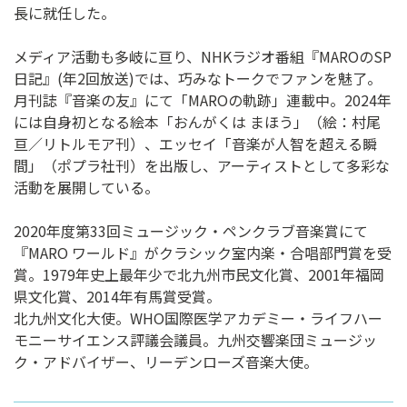
長に就任した。
メディア活動も多岐に亘り、NHKラジオ番組『MAROのSP
日記』(年2回放送)では、巧みなトークでファンを魅了。
月刊誌『音楽の友』にて「MAROの軌跡」連載中。2024年
には自身初となる絵本「おんがくは まほう」（絵：村尾
亘／リトルモア刊）、エッセイ「音楽が人智を超える瞬
間」（ポプラ社刊）を出版し、アーティストとして多彩な
活動を展開している。
2020年度第33回ミュージック・ペンクラブ音楽賞にて
『MARO ワールド』がクラシック室内楽・合唱部門賞を受
賞。1979年史上最年少で北九州市民文化賞、2001年福岡
県文化賞、2014年有馬賞受賞。
北九州文化大使。WHO国際医学アカデミー・ライフハー
モニーサイエンス評議会議員。九州交響楽団ミュージッ
ク・アドバイザー、リーデンローズ音楽大使。