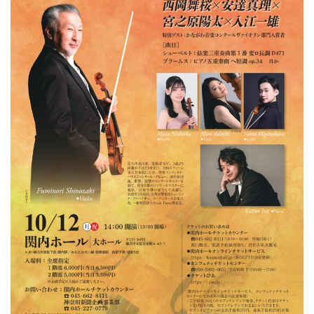
ン
ク
へ
ス
キ
ッ
プ
記
事
本
体
へ
ス
キ
ッ
プ