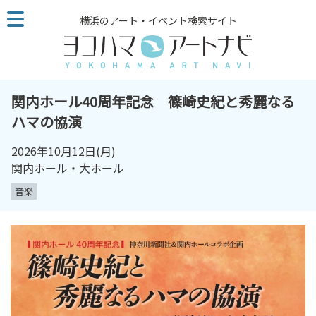
こ
横浜のアート・イベント検索サイト
の
ペ
ー
ジ
を
関内ホール40周年記念 篠崎史紀と秀麗なる
そ
ハマの協演
の
ま
2026年10月12日
(月)
ま
関内ホール・大ホール
読
音楽
む
他
ペ
ー
ジ
へ
の
リ