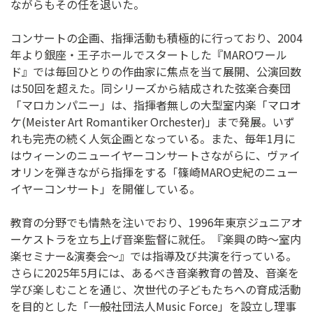
ながらもその任を退いた。
コンサートの企画、指揮活動も積極的に行っており、2004
年より銀座・王子ホールでスタートした『MAROワール
ド』では毎回ひとりの作曲家に焦点を当て展開、公演回数
は50回を超えた。同シリーズから結成された弦楽合奏団
「マロカンパニー」は、指揮者無しの大型室内楽「マロオ
ケ(Meister Art Romantiker Orchester)」まで発展。いず
れも完売の続く人気企画となっている。また、毎年1月に
はウィーンのニューイヤーコンサートさながらに、ヴァイ
オリンを弾きながら指揮をする「篠崎MARO史紀のニュー
イヤーコンサート」を開催している。
教育の分野でも情熱を注いでおり、1996年東京ジュニアオ
ーケストラを立ち上げ音楽監督に就任。『楽興の時〜室内
楽セミナー&演奏会〜』では指導及び共演を行っている。
さらに2025年5月には、あるべき音楽教育の普及、音楽を
学び楽しむことを通じ、次世代の子どもたちへの育成活動
を目的とした「一般社団法人Music Force」を設立し理事