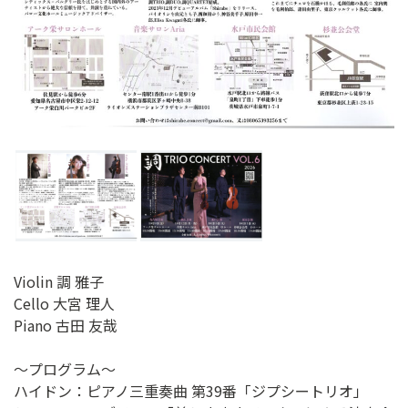
ン
ク
へ
ス
キ
ッ
プ
記
事
本
体
へ
ス
Violin 調 雅子
キ
Cello 大宮 理人
ッ
Piano 古田 友哉
プ
～プログラム～
ハイドン：ピアノ三重奏曲 第39番「ジプシートリオ」