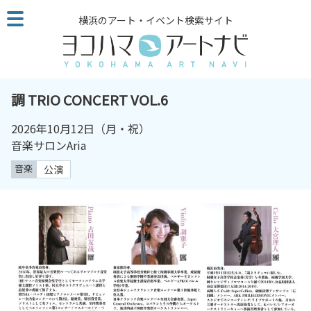
こ
横浜のアート・イベント検索サイト
の
ペ
ー
ジ
を
調 TRIO CONCERT VOL.6
そ
の
2026年10月12日（月・祝）
ま
音楽サロンAria
ま
音楽
公演
読
む
他
ペ
ー
ジ
へ
の
リ