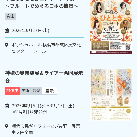
～フルートでめぐる日本の情景～
音楽
2026年9月17日(木)
ボッシュホール 横浜市都筑区民文化
センター ホール
神様の曼荼羅展＆ライアー合同展示
会
開催中
美術
音楽
展示
2026年8月5日(水)～8月15日(土)
※8月8日は非公開
横浜市民ギャラリーあざみ野 展示
室２階全面