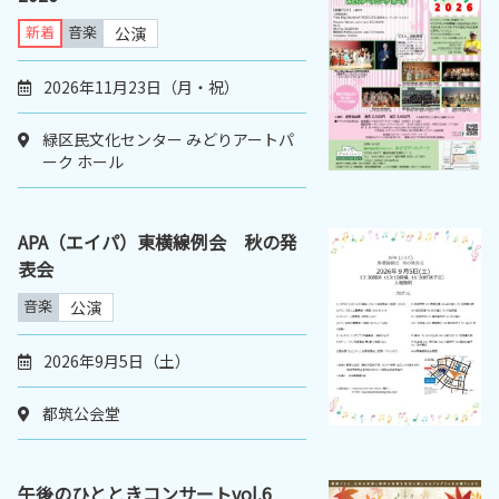
新着
音楽
公演
2026年11月23日（月・祝）
緑区民文化センター みどりアートパ
ーク ホール
APA（エイパ）東横線例会 秋の発
表会
音楽
公演
2026年9月5日（土）
都筑公会堂
午後のひとときコンサートvol.6