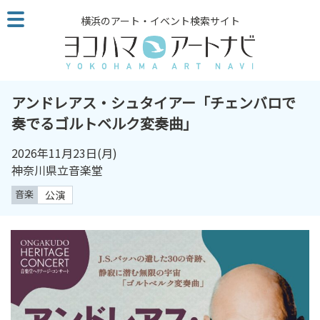
こ
横浜のアート・イベント検索サイト
の
ペ
ー
ジ
を
アンドレアス・シュタイアー「チェンバロで
そ
奏でるゴルトベルク変奏曲」
の
ま
2026年11月23日
(月)
ま
神奈川県立音楽堂
読
音楽
公演
む
他
ペ
ー
ジ
へ
の
リ