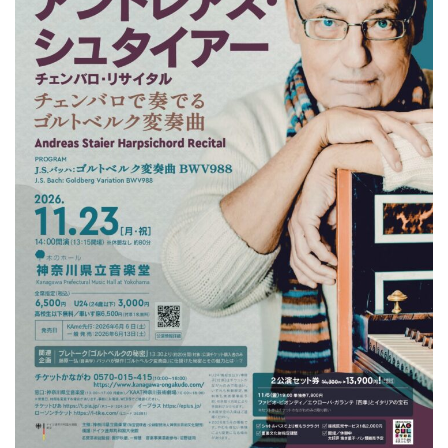
ン
ク
へ
ス
キ
ッ
プ
記
事
本
体
へ
ス
キ
ッ
プ