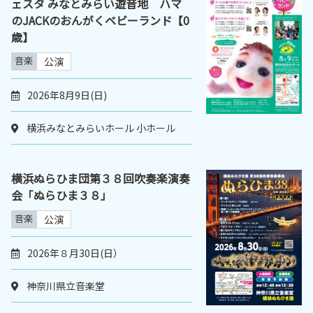
ェスタ みなとみらい遊音地 ハマ
のJACKのおんがくベビーランド【0
歳】
音楽
公演
2026年8月9日(日)
横浜みなとみらいホール 小ホール
横浜ぬらひま団第３８回吹奏楽演奏
会「ぬらひま３８」
音楽
公演
2026年８月30日(日）
神奈川県立音楽堂