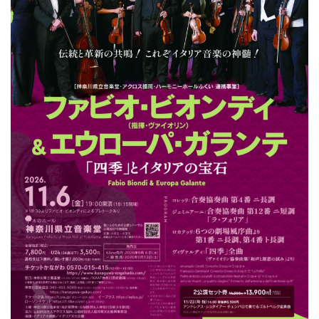
ン
ク
へ
ス
キ
ッ
プ
記
事
本
体
へ
ス
キ
ッ
プ