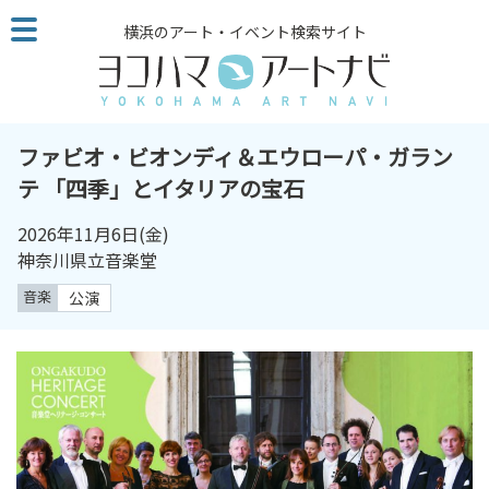
こ
横浜のアート・イベント検索サイト
の
ペ
ー
ジ
を
ファビオ・ビオンディ＆エウローパ・ガラン
そ
テ 「四季」とイタリアの宝石
の
ま
2026年11月6日
(金)
ま
神奈川県立音楽堂
読
音楽
公演
む
他
ペ
ー
ジ
へ
の
リ