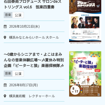
石田泰尚プロデュース サロンdeス
トリングス vol.6 弦楽四重奏
音楽
公演
2026年10月21日(水)
横浜みなとみらいホール 大ホール
〜0歳からシニアまで・よこはまみ
んなの音楽体験広場〜🎶夏休み特別
企画「ピーターと狼」楽器探検隊🎶
音楽
公演
2026年8月17日(月)
横浜美術館 レクチャーホール