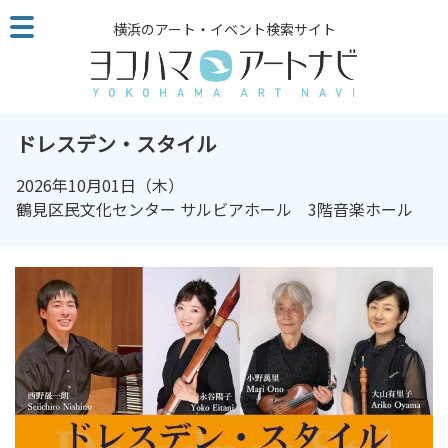
こ
横浜のアート・イベント検索サイト
の
ペ
ー
ジ
を
ドレスデン・スタイル
そ
の
2026年10月01日（木）
ま
鶴見区民文化センター サルビアホール 3階音楽ホール
ま
読
む
他
ペ
ー
ジ
へ
の
リ