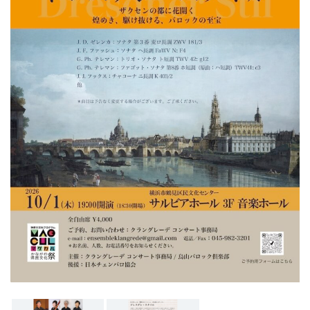
ン
ク
へ
ス
キ
ッ
プ
記
事
本
体
へ
ス
キ
ッ
プ