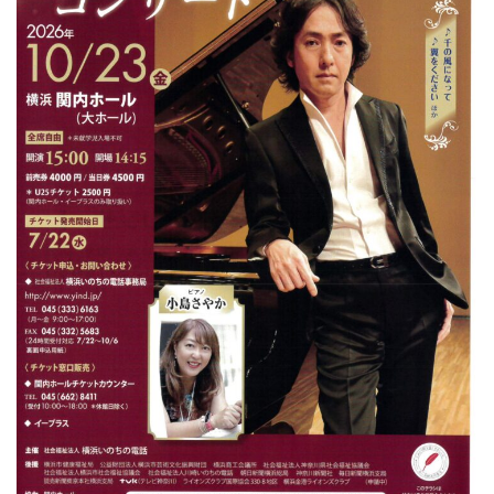
ン
ク
へ
ス
キ
ッ
プ
記
事
本
体
へ
ス
キ
ッ
プ