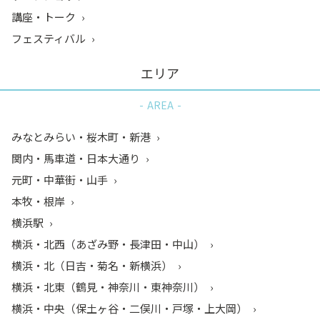
講座・トーク
フェスティバル
エリア
AREA
みなとみらい・桜木町・新港
関内・馬車道・日本大通り
元町・中華街・山手
本牧・根岸
横浜駅
横浜・北西（あざみ野・長津田・中山）
横浜・北（日吉・菊名・新横浜）
横浜・北東（鶴見・神奈川・東神奈川）
横浜・中央（保土ヶ谷・二俣川・戸塚・上大岡）