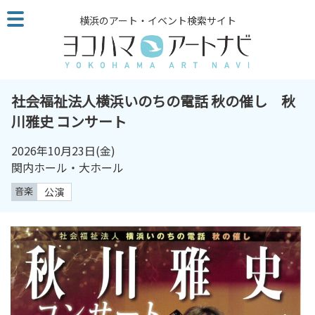
こ
横浜のアート・イベント検索サイト
の
ペ
ー
ジ
を
社会福祉法人横浜いのちの電話 秋の催し 秋
そ
川雅史 コンサート
の
ま
2026年10月23日
(金)
ま
関内ホール・大ホール
読
音楽
公演
む
他
ペ
ー
ジ
へ
の
リ