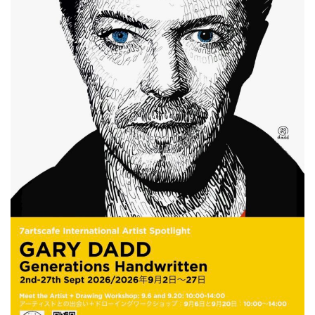
ン
ク
へ
ス
キ
ッ
プ
記
事
本
体
へ
ス
キ
ッ
プ