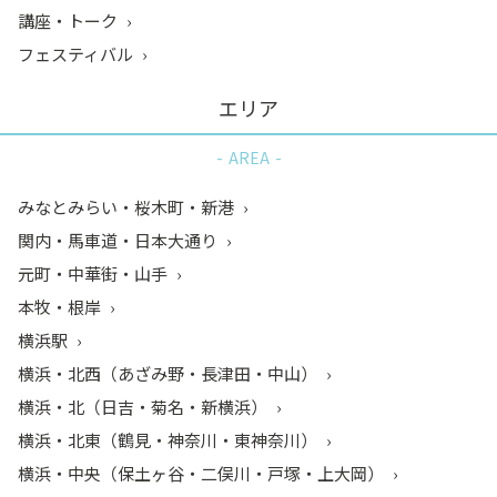
講座・トーク
フェスティバル
エリア
AREA
みなとみらい・桜木町・新港
関内・馬車道・日本大通り
元町・中華街・山手
本牧・根岸
横浜駅
横浜・北西（あざみ野・長津田・中山）
横浜・北（日吉・菊名・新横浜）
横浜・北東（鶴見・神奈川・東神奈川）
横浜・中央（保土ヶ谷・二俣川・戸塚・上大岡）