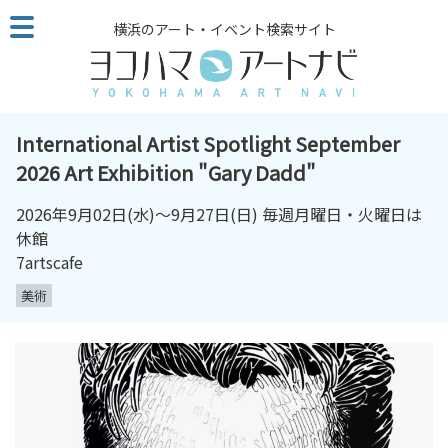
こ
横浜のアート・イベント検索サイト
の
ペ
ー
ジ
を
International Artist Spotlight September
そ
2026 Art Exhibition "Gary Dadd"
の
ま
2026年9月02日(水)〜9月27日(日) 毎週月曜日・火曜日は
ま
休館
読
7artscafe
む
美術
他
ペ
ー
ジ
へ
の
リ