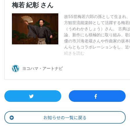
ン
ク
へ
ス
キ
ッ
プ
記
事
本
体
へ
ス
キ
ッ
プ
お知らせの一覧に戻る