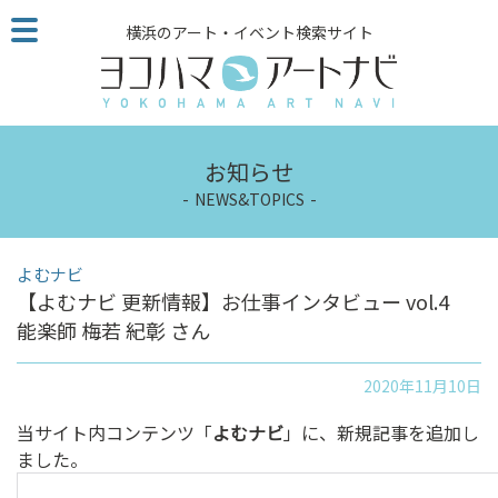
こ
横浜のアート・イベント検索サイト
の
ペ
ー
ジ
を
お知らせ
そ
の
NEWS&TOPICS
ま
ま
よむナビ
読
【よむナビ 更新情報】お仕事インタビュー vol.4
む
能楽師 梅若 紀彰 さん
他
ペ
ー
2020年11月10日
ジ
当サイト内コンテンツ「
よむナビ
」に、新規記事を追加し
へ
ました。
の
リ