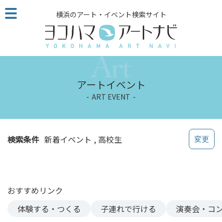
こ
横浜のアート・イベント検索サイト
の
ペ
ー
ジ
を
そ
アートイベント
の
ART EVENT
ま
ま
読
む
検索条件
新着イベント
高校生
他
ペ
ー
ジ
おすすめリンク
へ
の
体験する・つくる
子連れで行ける
演奏会・コ
リ