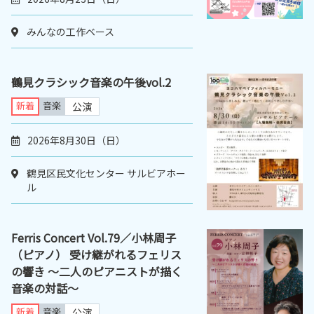
みんなの工作ベース
鶴見クラシック音楽の午後vol.2
新着
音楽
公演
2026年8月30日（日）
鶴見区民文化センター サルビアホー
ル
Ferris Concert Vol.79／小林周子
（ピアノ） 受け継がれるフェリス
の響き 〜二人のピアニストが描く
音楽の対話〜
新着
音楽
公演