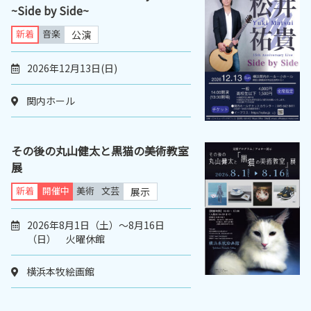
~Side by Side~
新着
音楽
公演
2026年12月13日(日)
関内ホール
その後の丸山健太と黒猫の美術教室
展
新着
開催中
美術
文芸
展示
2026年8月1日（土）～8月16日
（日） 火曜休館
横浜本牧絵画館