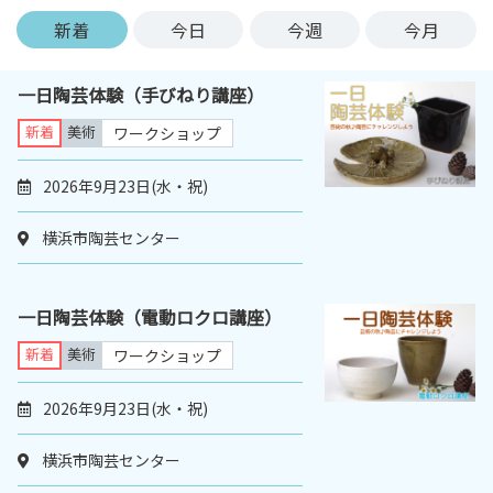
ン
新着
今日
今週
今月
ク
へ
一日陶芸体験（手びねり講座）
ス
キ
新着
美術
ワークショップ
ッ
プ
2026年9月23日(水・祝)
記
事
横浜市陶芸センター
本
体
へ
一日陶芸体験（電動ロクロ講座）
ス
新着
美術
ワークショップ
キ
ッ
2026年9月23日(水・祝)
プ
横浜市陶芸センター