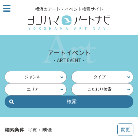
こ
横浜のアート・イベント検索サイト
の
ペ
ー
ジ
を
そ
アートイベント
の
ART EVENT
ま
ま
読
ジャンル
タイプ
む
エリア
こだわり検索
他
ペ
ー
ジ
へ
の
検索条件
写真・映像
リ