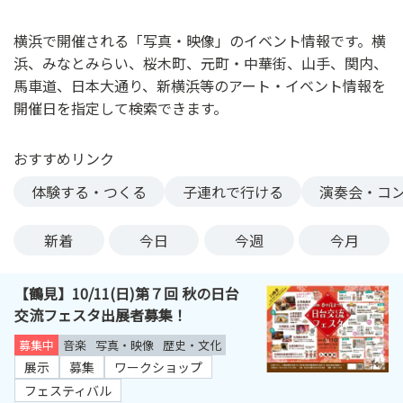
ン
ク
横浜で開催される「写真・映像」のイベント情報です。横
へ
浜、みなとみらい、桜木町、元町・中華街、山手、関内、
ス
馬車道、日本大通り、新横浜等のアート・イベント情報を
キ
開催日を指定して検索できます。
ッ
プ
おすすめリンク
記
事
体験する・つくる
子連れで行ける
演奏会・コ
本
体
新着
今日
今週
今月
へ
ス
【鶴見】10/11(日)第７回 秋の日台
キ
交流フェスタ出展者募集！
ッ
プ
募集中
音楽
写真・映像
歴史・文化
展示
募集
ワークショップ
フェスティバル