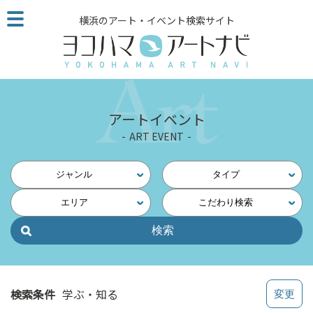
こ
横浜のアート・イベント検索サイト
の
ペ
ー
ジ
を
そ
アートイベント
の
ART EVENT
ま
ま
読
ジャンル
タイプ
む
エリア
こだわり検索
他
ペ
ー
ジ
へ
の
検索条件
学ぶ・知る
リ