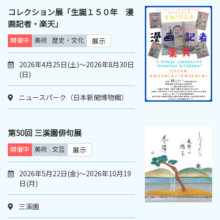
コレクション展「生誕１５０年 漫
画記者・楽天」
開催中
美術
歴史・文化
展示
2026年4月25日(土)～2026年8月30日
(日)
ニュースパーク（日本新聞博物館）
第50回 三溪園俳句展
開催中
美術
文芸
展示
2026年5月22日(金)～2026年10月19
日(月)
三溪園