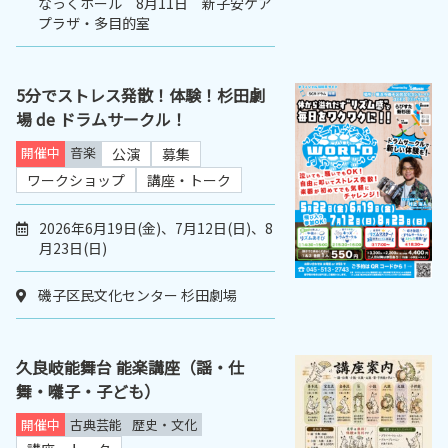
なっくホール 8月11日 新子安ケア
プラザ・多目的室
5分でストレス発散！体験！杉田劇
場 de ドラムサークル！
開催中
音楽
公演
募集
ワークショップ
講座・トーク
2026年6月19日(金)、7月12日(日)、8
月23日(日)
磯子区民文化センター 杉田劇場
久良岐能舞台 能楽講座（謡・仕
舞・囃子・子ども）
開催中
古典芸能
歴史・文化