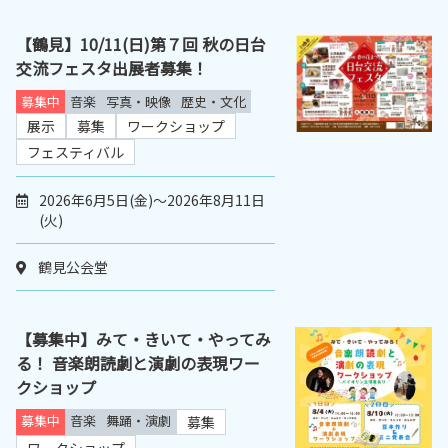
【鶴見】10/11(日)第７回 秋の日台
交流フェスタ出展者募集！
募集中
音楽
写真・映像
歴史・文化
展示
募集
ワークショップ
フェスティバル
2026年6月5日(金)～2026年8月11日
(火)
鶴見公会堂
【募集中】みて・きいて・やってみ
る！ 音楽朗読劇と演劇の表現ワー
クショップ
募集中
音楽
舞踊・演劇
募集