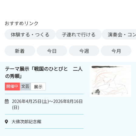
ン
ク
へ
おすすめリンク
ス
体験する・つくる
子連れで行ける
演奏会・コ
キ
ッ
プ
新着
今日
今週
今月
記
事
テーマ展示「戦国のひとびと 二人
本
の秀頼」
体
へ
開催中
文芸
展示
ス
キ
2026年4月25日(土)～2026年8月16日
(日)
ッ
プ
大佛次郎記念館