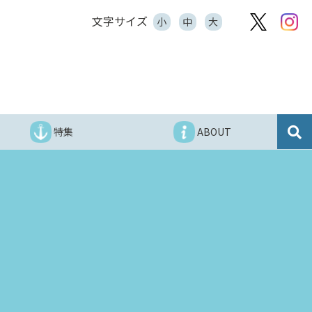
文字サイズ
小
中
大
特集
ABOUT