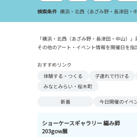
ン
検索条件
横浜・北西（あざみ野・長津田・
ク
へ
ス
キ
「横浜・北西（あざみ野・長津田・中山）」
ッ
その他のアート・イベント情報を開催日を指
プ
記
おすすめリンク
事
本
体験する・つくる
子連れで行ける
体
みなとみらい・桜木町
へ
ス
新着
今日
開催のイベ
キ
ッ
プ
ショーケースギャラリー 編み師
203gow展