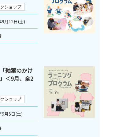
クショップ
年9月12日(土)
野
「釉薬のかけ
」＜9月、全2
クショップ
年9月5日(土)
野