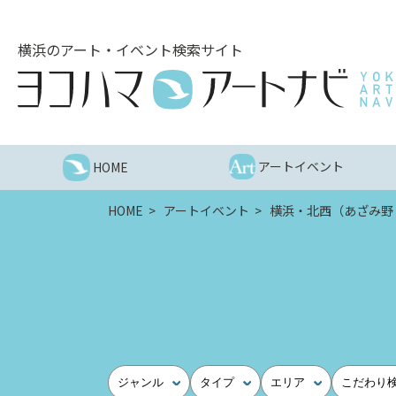
こ
の
横浜のアート・イベント検索サイト
ペ
ー
ジ
を
そ
の
アートイベント
HOME
ま
ま
HOME
アートイベント
横浜・北西（あざみ野
読
む
他
ペ
ー
ジ
へ
の
ジャンル
タイプ
エリア
こだわり
リ