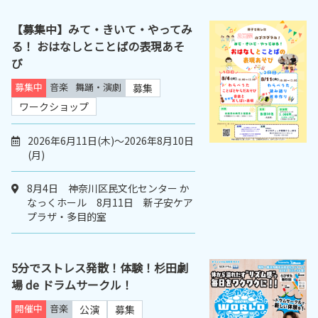
【募集中】みて・きいて・やってみ
る！ おはなしとことばの表現あそ
び
募集中
音楽
舞踊・演劇
募集
ワークショップ
2026年6月11日(木)～2026年8月10日
(月)
8月4日 神奈川区民文化センター か
なっくホール 8月11日 新子安ケア
プラザ・多目的室
5分でストレス発散！体験！杉田劇
場 de ドラムサークル！
開催中
音楽
公演
募集