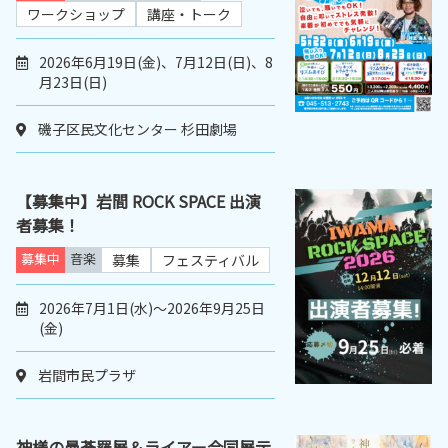
ワークショップ
講座・トーク
2026年6月19日(金)、7月12日(日)、8
月23日(日)
磯子区民文化センター 杉田劇場
【募集中】岩間 ROCK SPACE 出演
者募集！
募集中
音楽
募集
フェスティバル
2026年7月1日(水)～2026年9月25日
(金)
岩間市民プラザ
神様の曼荼羅展＆ライアー合同展示