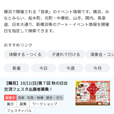
ン
ク
横浜で開催される「音楽」のイベント情報です。横浜、み
へ
なとみらい、桜木町、元町・中華街、山手、関内、馬車
ス
道、日本大通り、新横浜等のアート・イベント情報を開催
キ
日を指定して検索できます。
ッ
プ
おすすめリンク
記
事
体験する・つくる
子連れで行ける
演奏会・コ
本
体
新着
今日
今週
今月
へ
ス
【鶴見】10/11(日)第７回 秋の日台
キ
交流フェスタ出展者募集！
ッ
プ
募集中
音楽
写真・映像
歴史・文化
展示
募集
ワークショップ
フェスティバル