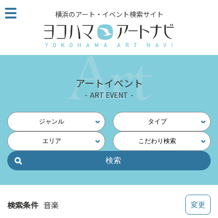
こ
横浜のアート・イベント検索サイト
の
ペ
ー
ジ
を
そ
アートイベント
の
ART EVENT
ま
ま
読
ジャンル
タイプ
む
エリア
こだわり検索
他
ペ
ー
ジ
へ
の
検索条件
音楽
リ