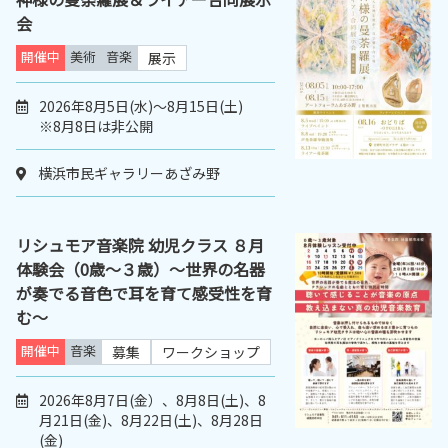
会
開催中
美術
音楽
展示
2026年8月5日(水)～8月15日(土)
※8月8日は非公開
横浜市民ギャラリーあざみ野
リシュモア音楽院 幼児クラス ８月
体験会（0歳～３歳）～世界の名器
が奏でる音色で耳を育て感受性を育
む～
開催中
音楽
募集
ワークショップ
2026年8月7日(金）、8月8日(土)、8
月21日(金)、8月22日(土)、8月28日
(金)