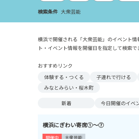
ン
検索条件
大衆芸能
ク
へ
ス
キ
横浜で開催される「大衆芸能」のイベント情
ッ
ト・イベント情報を開催日を指定して検索で
プ
記
おすすめリンク
事
本
体験する・つくる
子連れで行ける
体
みなとみらい・桜木町
へ
ス
新着
今日
開催のイベ
キ
ッ
プ
横浜にぎわい寄席①～⑦
開催中
大衆芸能