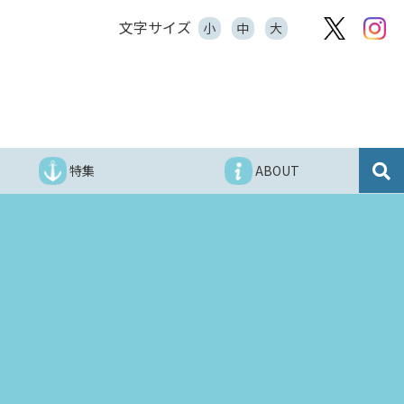
文字サイズ
小
中
大
特集
ABOUT