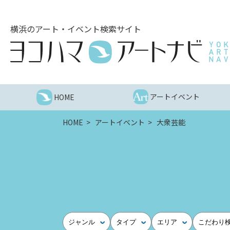
こ
の
横浜のアート・イベント検索サイト
ペ
ー
ジ
を
そ
の
アートイベント
HOME
ま
ま
HOME
アートイベント
大衆芸能
読
む
他
ペ
ー
ジ
へ
の
ジャンル
タイプ
エリア
こだわり
リ