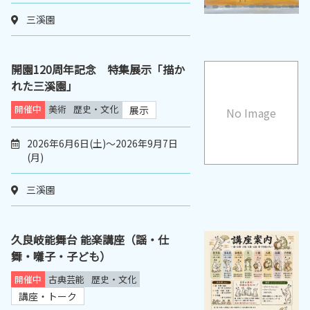
三溪園
開園120周年記念 特集展示「描か
れた三溪園」
開催中
美術
歴史・文化
展示
No Image
2026年6月6日(土)～2026年9月7日
(月)
三溪園
久良岐能舞台 能楽講座（謡・仕
舞・囃子・子ども）
開催中
古典芸能
歴史・文化
講座・トーク