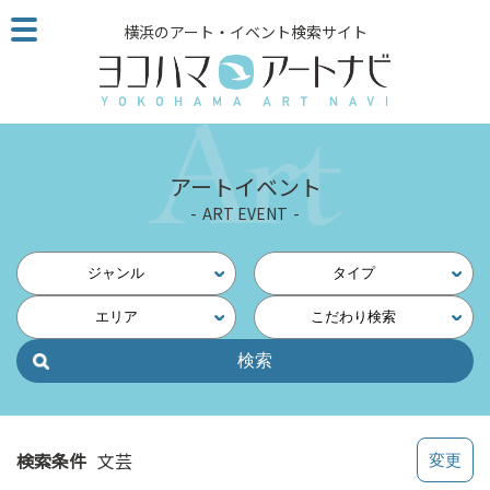
こ
横浜のアート・イベント検索サイト
の
ペ
ー
ジ
を
そ
アートイベント
の
ART EVENT
ま
ま
読
ジャンル
タイプ
む
エリア
こだわり検索
他
ペ
ー
ジ
へ
の
検索条件
文芸
リ