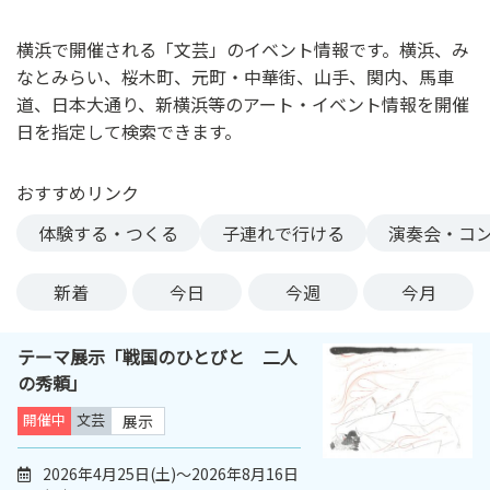
ン
ク
横浜で開催される「文芸」のイベント情報です。横浜、み
へ
なとみらい、桜木町、元町・中華街、山手、関内、馬車
ス
道、日本大通り、新横浜等のアート・イベント情報を開催
キ
日を指定して検索できます。
ッ
プ
おすすめリンク
記
事
体験する・つくる
子連れで行ける
演奏会・コ
本
体
新着
今日
今週
今月
へ
ス
テーマ展示「戦国のひとびと 二人
キ
の秀頼」
ッ
プ
開催中
文芸
展示
2026年4月25日(土)～2026年8月16日