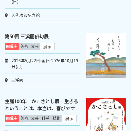
(日)
大佛次郎記念館
第50回 三溪園俳句展
開催中
美術
文芸
展示
2026年5月22日(金)～2026年10月19
日(月)
三溪園
生誕100年 かこさとし展 生きる
ということは、本当は、喜びです
開催中
美術
文芸
科学・技術
展示