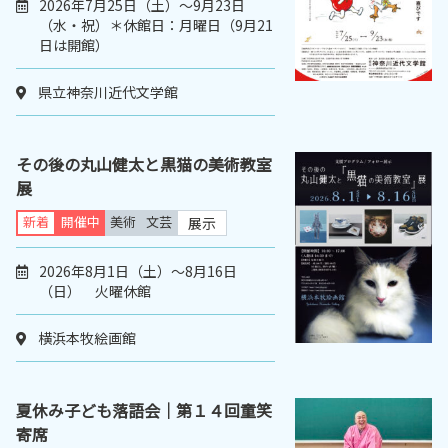
2026年7月25日（土）～9月23日
（水・祝）＊休館日：月曜日（9月21
日は開館）
県立神奈川近代文学館
その後の丸山健太と黒猫の美術教室
展
新着
開催中
美術
文芸
展示
2026年8月1日（土）～8月16日
（日） 火曜休館
横浜本牧絵画館
夏休み子ども落語会｜第１４回童笑
寄席