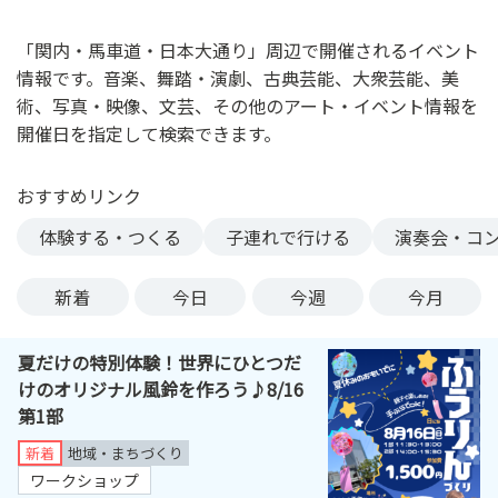
ン
ク
「関内・馬車道・日本大通り」周辺で開催されるイベント
へ
情報です。音楽、舞踏・演劇、古典芸能、大衆芸能、美
ス
術、写真・映像、文芸、その他のアート・イベント情報を
キ
開催日を指定して検索できます。
ッ
プ
おすすめリンク
記
事
体験する・つくる
子連れで行ける
演奏会・コ
本
体
新着
今日
今週
今月
へ
ス
夏だけの特別体験！世界にひとつだ
キ
けのオリジナル風鈴を作ろう♪8/16
ッ
第1部
プ
新着
地域・まちづくり
ワークショップ