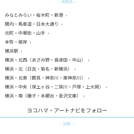
AREA
みなとみらい・桜木町・新港
関内・馬車道・日本大通り
元町・中華街・山手
本牧・根岸
横浜駅
横浜・北西（あざみ野・長津田・中山）
横浜・北（日吉・菊名・新横浜）
横浜・北東（鶴見・神奈川・東神奈川）
横浜・中央（保土ヶ谷・二俣川・戸塚・上大岡）
横浜・南（磯子・本郷台・金沢文庫）
ヨコハマ・アートナビをフォロー
SNS