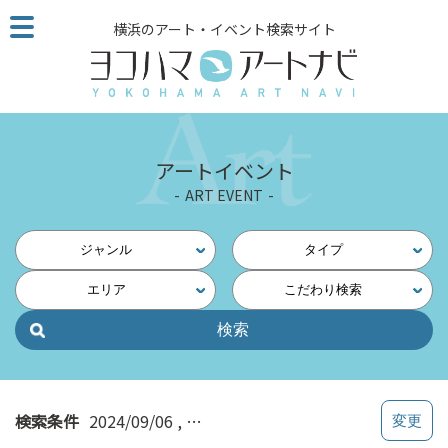
こ
横浜のアート・イベント検索サイト
の
ペ
ー
ジ
を
そ
アートイベント
の
ART EVENT
ま
ま
読
ジャンル
タイプ
む
エリア
こだわり検索
他
ペ
ー
ジ
へ
の
検索条件
2024/09/06
関内・馬車道・日本大通り
リ