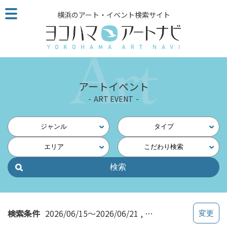
こ
横浜のアート・イベント検索サイト
の
ペ
ー
ジ
を
そ
アートイベント
の
ART EVENT
ま
ま
読
ジャンル
タイプ
む
エリア
こだわり検索
他
ペ
ー
ジ
へ
の
検索条件
2026/06/15～2026/06/21
みなとみらい・桜木町
リ