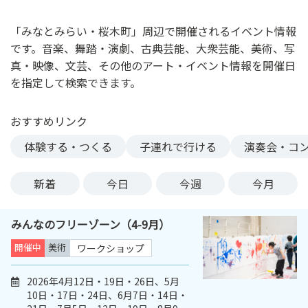
ン
ク
「みなとみらい・桜木町」周辺で開催されるイベント情報
へ
です。音楽、舞踏・演劇、古典芸能、大衆芸能、美術、写
ス
真・映像、文芸、その他のアート・イベント情報を開催日
キ
を指定して検索できます。
ッ
プ
おすすめリンク
記
事
体験する・つくる
子連れで行ける
演奏会・コ
本
体
新着
今日
今週
今月
へ
ス
みんなのフリーゾーン（4-9月）
キ
ッ
開催中
美術
ワークショップ
プ
2026年4月12日・19日・26日、5月
10日・17日・24日、6月7日・14日・