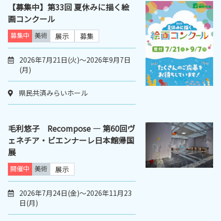
【募集中】第33回 夏休みに描く絵
画コンクール
募集中
美術
展示
募集
2026年7月21日(火)～2026年9月7日
(月)
県民共済みらいホール
毛利悠子 Recompose ― 第60回ヴ
ェネチア・ビエンナーレ日本館帰国
展
開催中
美術
展示
2026年7月24日(金)～2026年11月23
日(月)