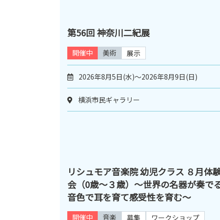
第56回 神奈川二紀展
開催中
美術
展示
2026年8月5日(水)～2026年8月9日(日)
横浜市民ギャラリー
リシュモア音楽院 幼児クラス ８月体
会（0歳～３歳）～世界の名器が奏で
音色で耳を育て感受性を育む～
開催中
音楽
募集
ワークショップ