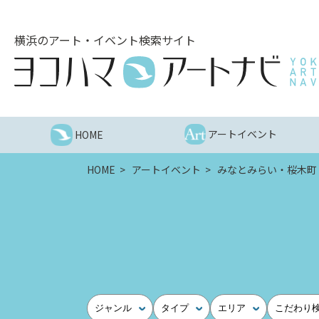
こ
の
横浜のアート・イベント検索サイト
ペ
ー
ジ
を
そ
の
アートイベント
HOME
ま
ま
HOME
アートイベント
みなとみらい・桜木町
読
む
他
ペ
ー
ジ
へ
の
ジャンル
タイプ
エリア
こだわり
リ