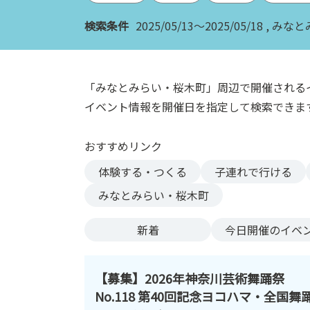
ン
検索条件
2025/05/13～2025/05/18
みなと
ク
へ
ス
キ
「みなとみらい・桜木町」周辺で開催される
ッ
イベント情報を開催日を指定して検索できま
プ
記
おすすめリンク
事
本
体験する・つくる
子連れで行ける
体
みなとみらい・桜木町
へ
ス
新着
今日
開催のイベ
キ
ッ
プ
【募集】2026年神奈川芸術舞踊祭
No.118 第40回記念ヨコハマ・全国舞