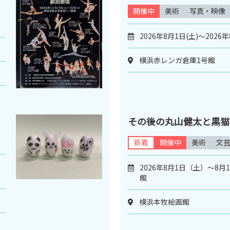
開催中
美術
写真・映像
2026年8月1日(土)～2026年
横浜赤レンガ倉庫1号館
その後の丸山健太と黒猫
新着
開催中
美術
文
日
2026年8月1日（土）～8
館
横浜本牧絵画館