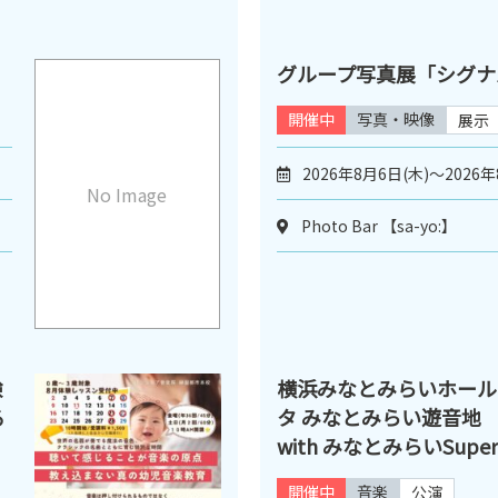
グループ写真展「シグナル 
開催中
写真・映像
展示
2026年8月6日(木)～2026年
No Image
Photo Bar 【sa-yo:】
験
横浜みなとみらいホール
る
タ みなとみらい遊音地 Low
with みなとみらいSuper 
開催中
音楽
公演