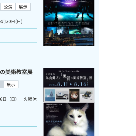
公演
展示
8月30日(日)
の美術教室展
芸
展示
月16日（日） 火曜休