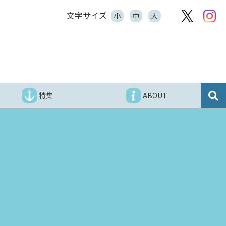
文字サイズ
小
中
大
特集
ABOUT