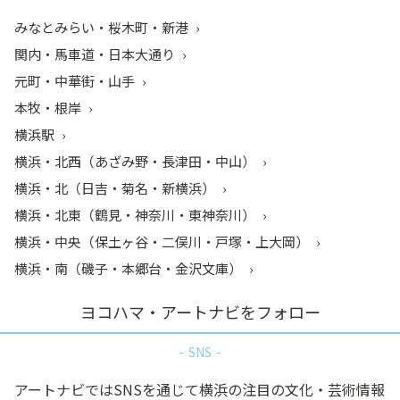
みなとみらい・桜木町・新港
関内・馬車道・日本大通り
元町・中華街・山手
本牧・根岸
横浜駅
横浜・北西（あざみ野・長津田・中山）
横浜・北（日吉・菊名・新横浜）
横浜・北東（鶴見・神奈川・東神奈川）
横浜・中央（保土ヶ谷・二俣川・戸塚・上大岡）
横浜・南（磯子・本郷台・金沢文庫）
ヨコハマ・アートナビをフォロー
SNS
アートナビではSNSを通じて横浜の注目の文化・芸術情報