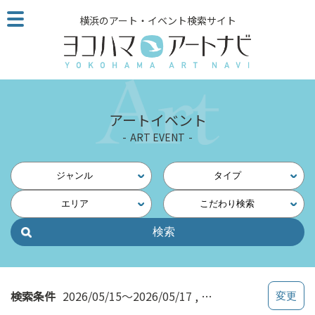
こ
横浜のアート・イベント検索サイト
の
ペ
ー
ジ
を
そ
アートイベント
の
ART EVENT
ま
ま
読
ジャンル
タイプ
む
エリア
こだわり検索
他
ペ
ー
ジ
へ
の
検索条件
2026/05/15～2026/05/17
元町・中華街・山手
リ