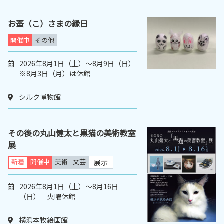
お蚕（こ）さまの縁日
開催中
その他
2026年8月1日（土）～8月9日（日）
※8月3日（月）は休館
シルク博物館
その後の丸山健太と黒猫の美術教室
展
新着
開催中
美術
文芸
展示
2026年8月1日（土）～8月16日
（日） 火曜休館
横浜本牧絵画館