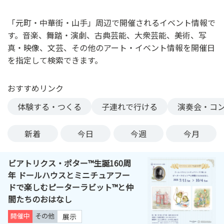
ン
ク
「元町・中華街・山手」周辺で開催されるイベント情報で
へ
す。音楽、舞踏・演劇、古典芸能、大衆芸能、美術、写
ス
真・映像、文芸、その他のアート・イベント情報を開催日
キ
を指定して検索できます。
ッ
プ
おすすめリンク
記
事
体験する・つくる
子連れで行ける
演奏会・コ
本
体
新着
今日
今週
今月
へ
ス
ビアトリクス・ポター™生誕160周
キ
年 ドールハウスとミニチュアフー
ッ
ドで楽しむピーターラビット™と仲
プ
間たちのおはなし
開催中
その他
展示