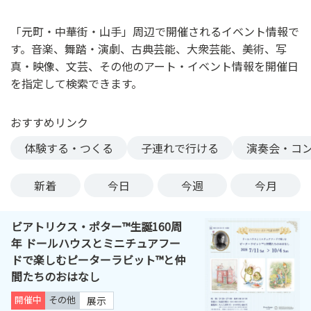
ン
ク
「元町・中華街・山手」周辺で開催されるイベント情報で
へ
す。音楽、舞踏・演劇、古典芸能、大衆芸能、美術、写
ス
真・映像、文芸、その他のアート・イベント情報を開催日
キ
を指定して検索できます。
ッ
プ
おすすめリンク
記
事
体験する・つくる
子連れで行ける
演奏会・コ
本
体
新着
今日
今週
今月
へ
ス
ビアトリクス・ポター™生誕160周
キ
年 ドールハウスとミニチュアフー
ッ
ドで楽しむピーターラビット™と仲
プ
間たちのおはなし
開催中
その他
展示