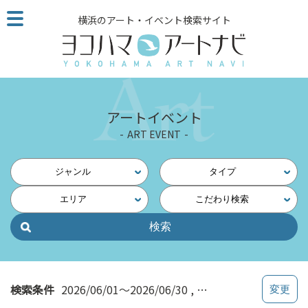
こ
横浜のアート・イベント検索サイト
の
ペ
ー
ジ
を
そ
アートイベント
の
ART EVENT
ま
ま
読
ジャンル
タイプ
む
エリア
こだわり検索
他
ペ
ー
ジ
へ
の
検索条件
2026/06/01～2026/06/30
元町・中華街・山手
リ