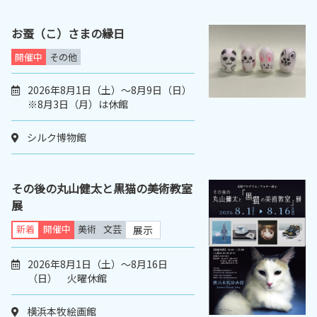
お蚕（こ）さまの縁日
開催中
その他
2026年8月1日（土）～8月9日（日）
※8月3日（月）は休館
シルク博物館
その後の丸山健太と黒猫の美術教室
展
新着
開催中
美術
文芸
展示
2026年8月1日（土）～8月16日
（日） 火曜休館
横浜本牧絵画館