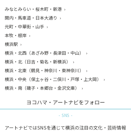
みなとみらい・桜木町・新港
関内・馬車道・日本大通り
元町・中華街・山手
本牧・根岸
横浜駅
横浜・北西（あざみ野・長津田・中山）
横浜・北（日吉・菊名・新横浜）
横浜・北東（鶴見・神奈川・東神奈川）
横浜・中央（保土ヶ谷・二俣川・戸塚・上大岡）
横浜・南（磯子・本郷台・金沢文庫）
ヨコハマ・アートナビをフォロー
SNS
アートナビではSNSを通じて横浜の注目の文化・芸術情報