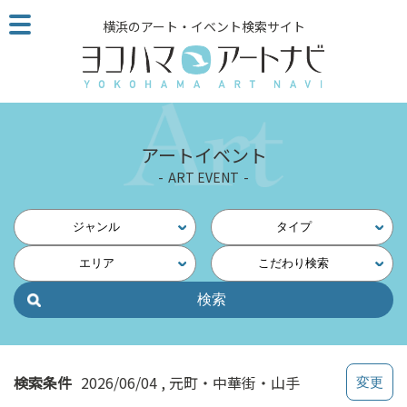
こ
横浜のアート・イベント検索サイト
の
ペ
ー
ジ
を
そ
アートイベント
の
ART EVENT
ま
ま
読
ジャンル
タイプ
む
エリア
こだわり検索
他
ペ
ー
ジ
へ
の
検索条件
2026/06/04
元町・中華街・山手
リ