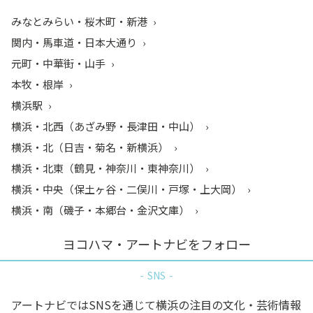
みなとみらい・桜木町・新港
関内・馬車道・日本大通り
元町・中華街・山手
本牧・根岸
横浜駅
横浜・北西（あざみ野・長津田・中山）
横浜・北（日吉・菊名・新横浜）
横浜・北東（鶴見・神奈川・東神奈川）
横浜・中央（保土ヶ谷・二俣川・戸塚・上大岡）
横浜・南（磯子・本郷台・金沢文庫）
ヨコハマ・アートナビをフォロー
SNS
アートナビではSNSを通じて横浜の注目の文化・芸術情報