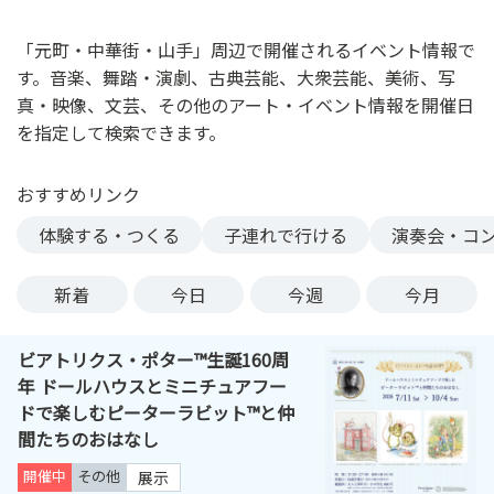
ン
ク
「元町・中華街・山手」周辺で開催されるイベント情報で
へ
す。音楽、舞踏・演劇、古典芸能、大衆芸能、美術、写
ス
真・映像、文芸、その他のアート・イベント情報を開催日
キ
を指定して検索できます。
ッ
プ
おすすめリンク
記
事
体験する・つくる
子連れで行ける
演奏会・コ
本
体
新着
今日
今週
今月
へ
ス
ビアトリクス・ポター™生誕160周
キ
年 ドールハウスとミニチュアフー
ッ
ドで楽しむピーターラビット™と仲
プ
間たちのおはなし
開催中
その他
展示