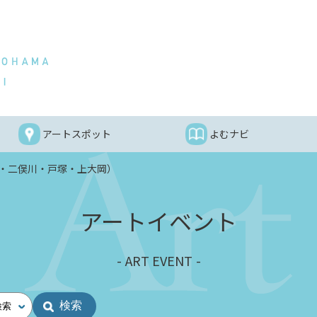
アートスポット
よむナビ
・二俣川・戸塚・上大岡）
アートイベント
ART EVENT
検索