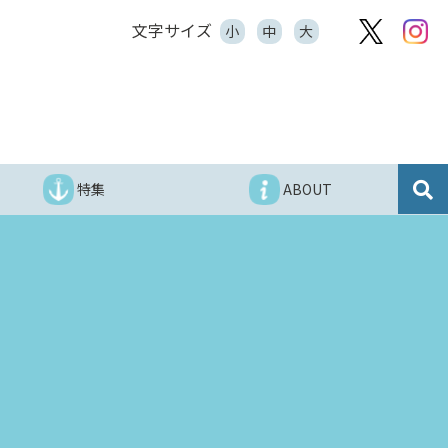
文字サイズ
小
中
大
特集
ABOUT