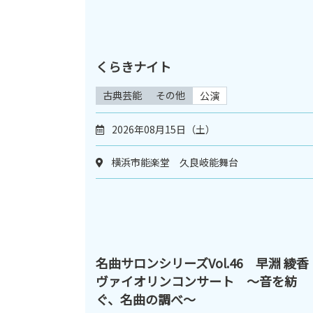
くらきナイト
古典芸能
その他
公演
2026年08月15日（土）
横浜市能楽堂 久良岐能舞台
名曲サロンシリーズVol.46 早淵 綾香
ヴァイオリンコンサート ～音を紡
ぐ、名曲の調べ～