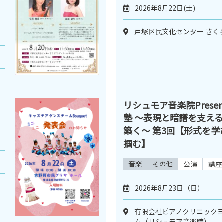
2026年8月22日(土)
戸塚区民文化センター さく
ミ
リシュモア音楽院Presen
塾 ～表現と暗譜を支え
築く～ 第3回【形式を
掴む】
音楽
その他
公演
講座
2026年8月23日（日）
有限会社ピアノクリニックヨ
ム（リシュモア音楽院）