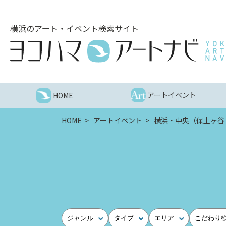
こ
の
横浜のアート・イベント検索サイト
ペ
ー
ジ
を
そ
の
アートイベント
HOME
ま
ま
HOME
アートイベント
横浜・中央（保土ヶ谷
読
む
他
ペ
ー
ジ
へ
の
ジャンル
タイプ
エリア
こだわり
リ