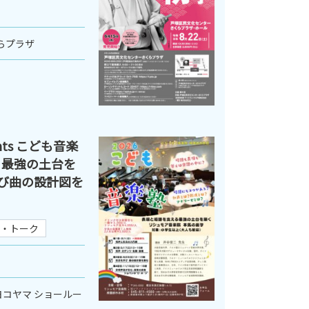
らプラザ
ts こども音楽
る最強の土台を
学び曲の設計図を
・トーク
コヤマ ショールー