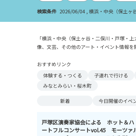
ン
検索条件
2026/06/04
横浜・中央（保土ヶ
ク
へ
ス
キ
「横浜・中央（保土ヶ谷・二俣川・戸塚・上
ッ
像、文芸、その他のアート・イベント情報を
プ
記
おすすめリンク
事
本
体験する・つくる
子連れで行ける
体
みなとみらい・桜木町
へ
ス
新着
今日
開催のイベ
キ
ッ
プ
戸塚区演奏家協会による ホット＆ハ
ートフルコンサートvol.45 モーツァ