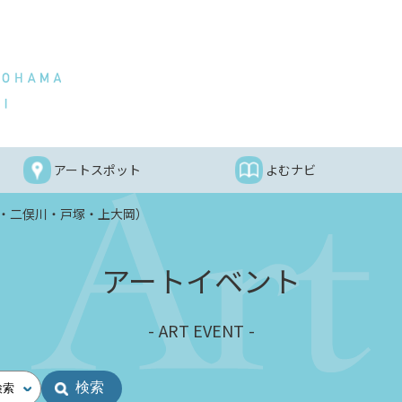
アートスポット
よむナビ
・二俣川・戸塚・上大岡）
アートイベント
ART EVENT
検索