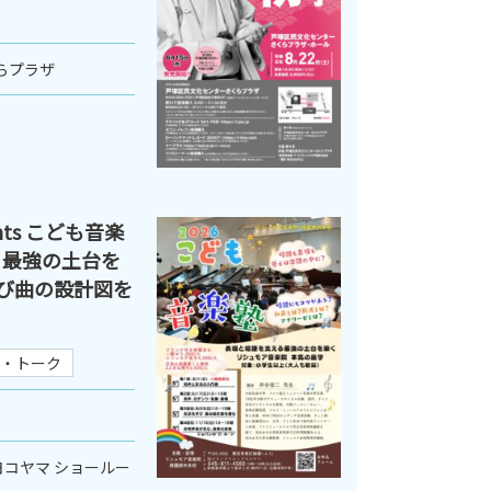
らプラザ
ts こども音楽
る最強の土台を
学び曲の設計図を
・トーク
コヤマ ショールー