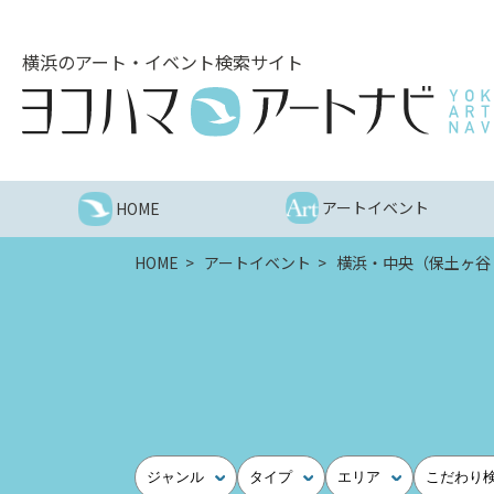
こ
の
横浜のアート・イベント検索サイト
ペ
ー
ジ
を
そ
の
アートイベント
HOME
ま
ま
HOME
アートイベント
横浜・中央（保土ヶ谷
読
む
他
ペ
ー
ジ
へ
の
ジャンル
タイプ
エリア
こだわり
リ