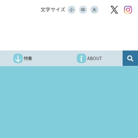
文字サイズ
小
中
大
特集
ABOUT