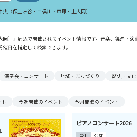
中央（保土ヶ谷・二俣川・戸塚・上大岡）
大岡）」周辺で開催されるイベント情報です。音楽、舞踏・演
開催日を指定して検索できます。
演奏会・コンサート
地域・まちづくり
歴史・文化
ント
今週
開催のイベント
今月
開催のイベント
ピアノコンサート2026
ル
音楽
公演