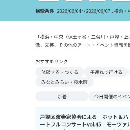
ン
検索条件
2026/06/04～2026/06/07
横浜・
ク
へ
ス
キ
「横浜・中央（保土ヶ谷・二俣川・戸塚・上
ッ
像、文芸、その他のアート・イベント情報を
プ
記
おすすめリンク
事
本
体験する・つくる
子連れで行ける
体
みなとみらい・桜木町
へ
ス
新着
今日
開催のイベ
キ
ッ
プ
戸塚区演奏家協会による ホット＆ハ
ートフルコンサートvol.45 モーツァ