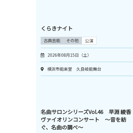
くらきナイト
古典芸能
その他
公演
2026年08月15日（土）
横浜市能楽堂 久良岐能舞台
名曲サロンシリーズVol.46 早淵 綾香
ヴァイオリンコンサート ～音を紡
ぐ、名曲の調べ～