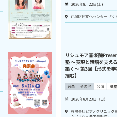
2026年8月22日(土)
戸塚区民文化センター さく
ミ
リシュモア音楽院Presen
塾 ～表現と暗譜を支え
築く～ 第3回【形式を
掴む】
音楽
その他
公演
講座
2026年8月23日（日）
有限会社ピアノクリニックヨ
ム（リシュモア音楽院）