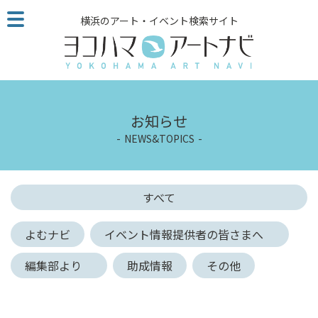
こ
横浜のアート・イベント検索サイト
の
ペ
ー
ジ
を
そ
お知らせ
の
NEWS&TOPICS
ま
ま
読
む
すべて
他
ペ
よむナビ
イベント情報提供者の皆さまへ
ー
ジ
編集部より
助成情報
その他
へ
の
リ