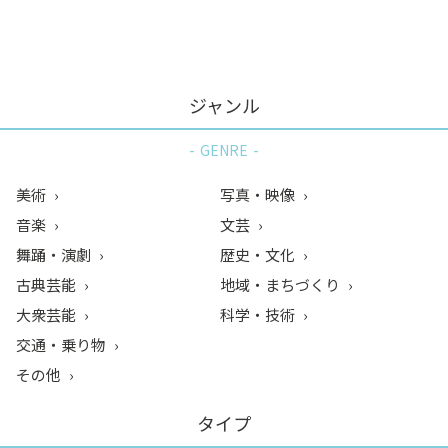
ン
ク
へ
ス
ジャンル
キ
ッ
GENRE
プ
記
美術
写真・映像
事
音楽
文芸
本
舞踊・演劇
歴史・文化
体
へ
古典芸能
地域・まちづくり
ス
大衆芸能
科学・技術
キ
交通・乗り物
ッ
その他
プ
タイプ