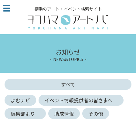
こ
横浜のアート・イベント検索サイト
の
ペ
ー
ジ
を
そ
お知らせ
の
NEWS&TOPICS
ま
ま
読
む
すべて
他
ペ
よむナビ
イベント情報提供者の皆さまへ
ー
ジ
編集部より
助成情報
その他
へ
の
リ