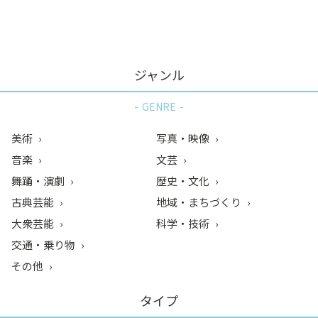
ン
ク
へ
ス
ジャンル
キ
ッ
GENRE
プ
記
美術
写真・映像
事
音楽
文芸
本
舞踊・演劇
歴史・文化
体
へ
古典芸能
地域・まちづくり
ス
大衆芸能
科学・技術
キ
交通・乗り物
ッ
その他
プ
タイプ