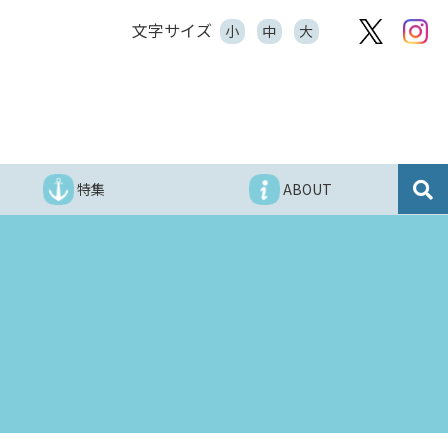
文字サイズ
小
中
大
特集
ABOUT