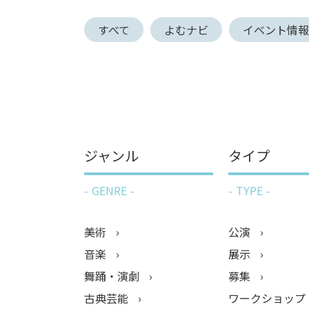
ン
すべて
よむナビ
イベント情
ク
へ
ス
キ
ッ
プ
記
事
ジャンル
タイプ
本
体
GENRE
TYPE
へ
ス
キ
美術
公演
ッ
音楽
展示
プ
舞踊・演劇
募集
古典芸能
ワークショップ