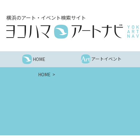
こ
の
横浜のアート・イベント検索サイト
ペ
ー
ジ
を
そ
の
アートイベント
HOME
ま
ま
HOME
読
む
他
ペ
ー
ジ
へ
の
リ