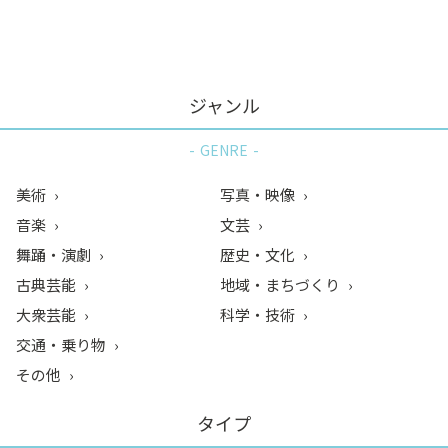
ン
ク
へ
ス
ジャンル
キ
ッ
GENRE
プ
記
美術
写真・映像
事
音楽
文芸
本
舞踊・演劇
歴史・文化
体
へ
古典芸能
地域・まちづくり
ス
大衆芸能
科学・技術
キ
交通・乗り物
ッ
その他
プ
タイプ