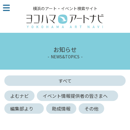
こ
横浜のアート・イベント検索サイト
の
ペ
ー
ジ
を
そ
お知らせ
の
NEWS&TOPICS
ま
ま
読
む
すべて
他
ペ
よむナビ
イベント情報提供者の皆さまへ
ー
ジ
編集部より
助成情報
その他
へ
の
リ