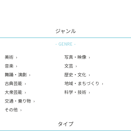
ン
ク
へ
ス
ジャンル
キ
ッ
GENRE
プ
記
美術
写真・映像
事
音楽
文芸
本
舞踊・演劇
歴史・文化
体
へ
古典芸能
地域・まちづくり
ス
大衆芸能
科学・技術
キ
交通・乗り物
ッ
その他
プ
タイプ