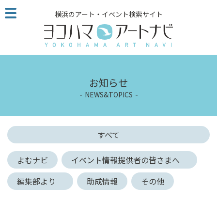
こ
横浜のアート・イベント検索サイト
の
ペ
ー
ジ
を
そ
お知らせ
の
NEWS&TOPICS
ま
ま
読
む
すべて
他
ペ
よむナビ
イベント情報提供者の皆さまへ
ー
ジ
編集部より
助成情報
その他
へ
の
リ