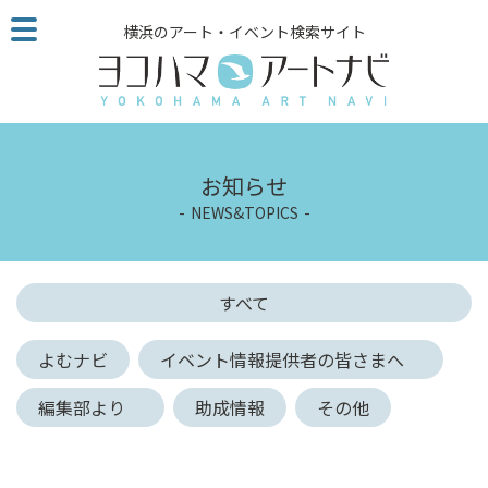
こ
横浜のアート・イベント検索サイト
の
ペ
ー
ジ
を
そ
お知らせ
の
NEWS&TOPICS
ま
ま
読
む
すべて
他
ペ
よむナビ
イベント情報提供者の皆さまへ
ー
ジ
編集部より
助成情報
その他
へ
の
リ