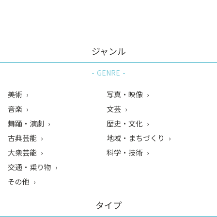
ン
ク
へ
ス
ジャンル
キ
ッ
GENRE
プ
記
美術
写真・映像
事
音楽
文芸
本
舞踊・演劇
歴史・文化
体
へ
古典芸能
地域・まちづくり
ス
大衆芸能
科学・技術
キ
交通・乗り物
ッ
その他
プ
タイプ