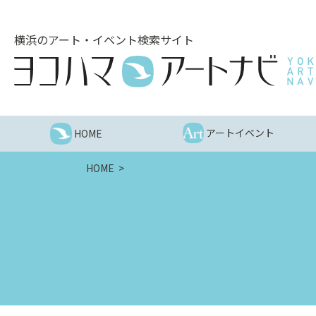
こ
の
横浜のアート・イベント検索サイト
ペ
ー
ジ
を
そ
の
アートイベント
HOME
ま
ま
HOME
読
む
他
ペ
ー
ジ
へ
の
リ