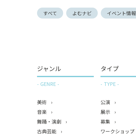
ン
すべて
よむナビ
イベント情
ク
へ
ス
キ
ッ
プ
記
事
ジャンル
タイプ
本
体
GENRE
TYPE
へ
ス
キ
美術
公演
ッ
音楽
展示
プ
舞踊・演劇
募集
古典芸能
ワークショップ