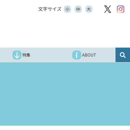
文字サイズ
小
中
大
特集
ABOUT