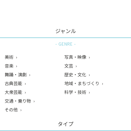
ン
ク
へ
ス
ジャンル
キ
ッ
GENRE
プ
記
美術
写真・映像
事
音楽
文芸
本
舞踊・演劇
歴史・文化
体
へ
古典芸能
地域・まちづくり
ス
大衆芸能
科学・技術
キ
交通・乗り物
ッ
その他
プ
タイプ