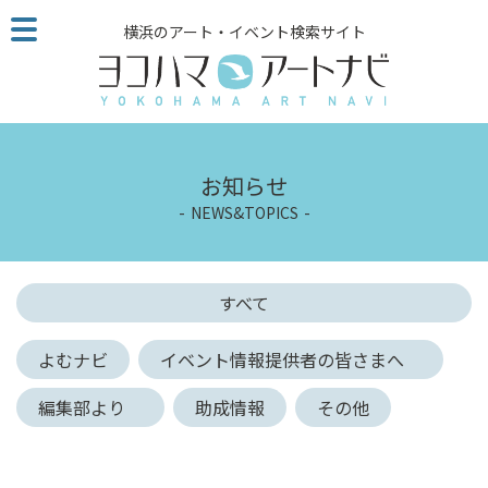
こ
横浜のアート・イベント検索サイト
の
ペ
ー
ジ
を
そ
お知らせ
の
NEWS&TOPICS
ま
ま
読
む
すべて
他
ペ
よむナビ
イベント情報提供者の皆さまへ
ー
ジ
編集部より
助成情報
その他
へ
の
リ