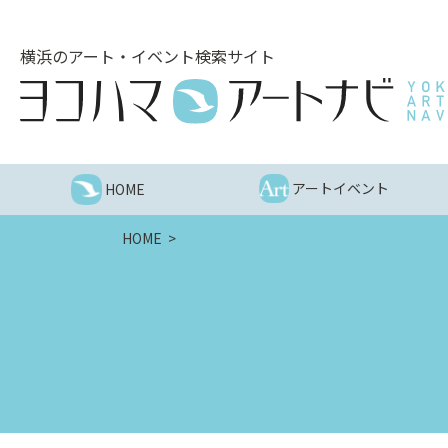
こ
の
横浜のアート・イベント検索サイト
ペ
ー
ジ
を
そ
の
アートイベント
HOME
ま
ま
HOME
読
む
他
ペ
ー
ジ
へ
の
リ