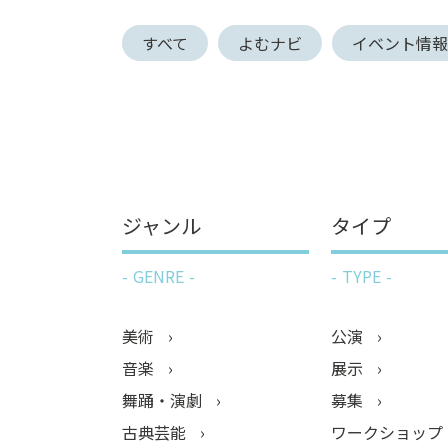
ン
すべて
よむナビ
イベント情
ク
へ
ス
キ
ッ
プ
記
事
ジャンル
タイプ
本
体
GENRE
TYPE
へ
ス
キ
美術
公演
ッ
音楽
展示
プ
舞踊・演劇
募集
古典芸能
ワークショップ