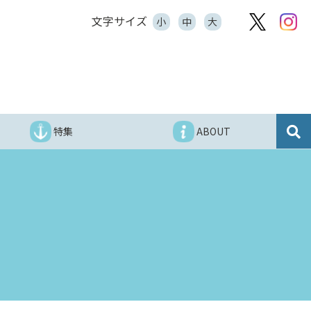
文字サイズ
小
中
大
特集
ABOUT